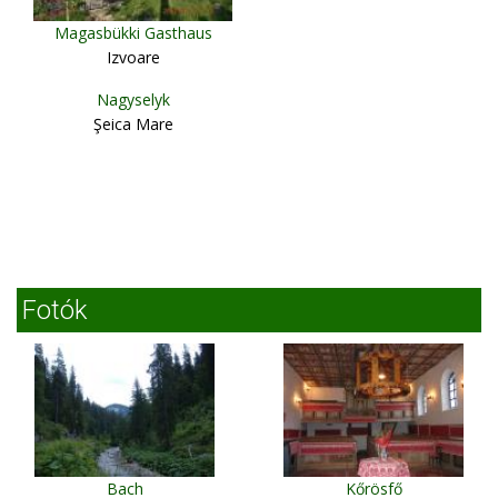
Magasbükki Gasthaus
Izvoare
Nagyselyk
Şeica Mare
Fotók
Bach
Kőrösfő