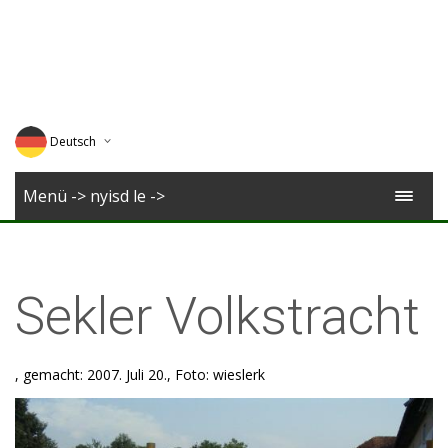
Deutsch
English
Menü -> nyisd le ->
Magyar
Romana
Sekler Volkstracht
, gemacht: 2007. Juli 20., Foto: wieslerk