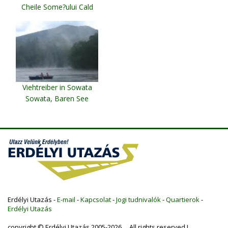
Cheile Some?ului Cald
Viehtreiber in Sowata
Sowata, Baren See
Erdélyi Utazás -
E-mail
-
Kapcsolat
-
Jogi tudnivalók
-
Quartierok
-
Erdélyi Utazás
copyright © Erdélyi Utazás 2005-2026 All rights reserved !