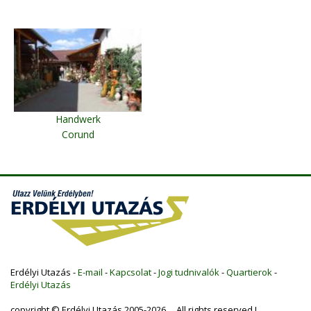
Handwerk
Corund
Erdélyi Utazás -
E-mail
-
Kapcsolat
-
Jogi tudnivalók
-
Quartierok
-
Erdélyi Utazás
copyright © Erdélyi Utazás 2005-2026 All rights reserved !