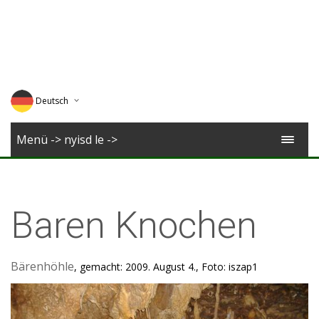
Deutsch
English
Menü -> nyisd le ->
Magyar
Romana
Baren Knochen
Bärenhöhle
, gemacht: 2009. August 4., Foto: iszap1