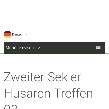
Deutsch
English
Menü -> nyisd le ->
Magyar
Romana
Zweiter Sekler
Husaren Treffen