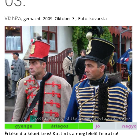
03.
Vlăhi?a
, gemacht: 2009. Oktober 3., Foto: kovacsla.
Értékeld a képet te is! Kattints a megfelelő feliratra!