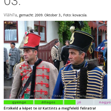
03.
Vlăhi?a
, gemacht: 2009. Oktober 3., Foto: kovacsla.
Értékeld a képet te is! Kattints a megfelelő feliratra!