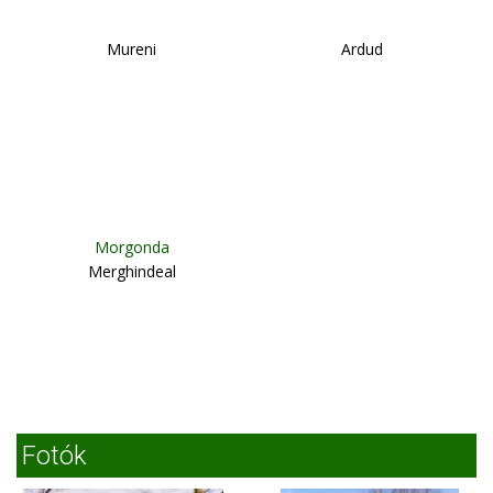
Mureni
Ardud
Morgonda
Merghindeal
Fotók