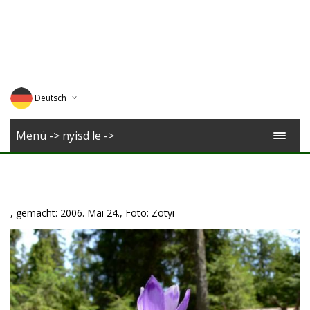
Deutsch
English
Menü -> nyisd le ->
Magyar
Romana
, gemacht: 2006. Mai 24., Foto: Zotyi