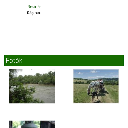
Resinár
Răşinari
Fotók