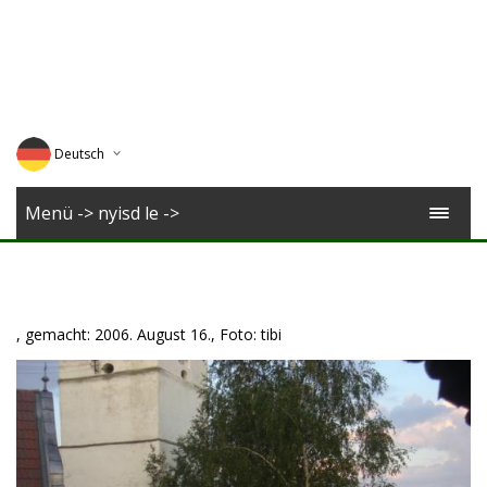
Deutsch
English
Menü -> nyisd le ->
Magyar
Romana
, gemacht: 2006. August 16., Foto: tibi