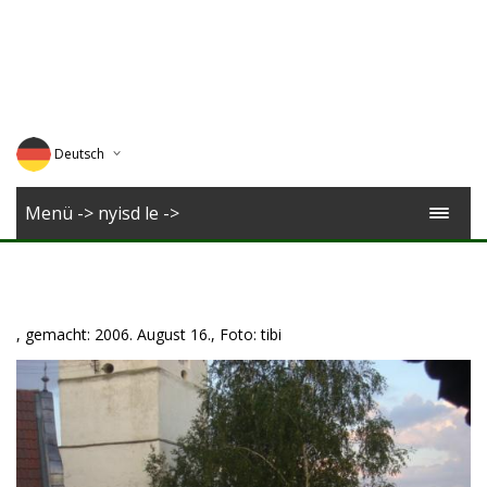
Deutsch
English
Menü -> nyisd le ->
Magyar
Romana
, gemacht: 2006. August 16., Foto: tibi