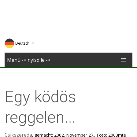
Deutsch
English
Menü -> nyisd le ->
Magyar
Romana
Egy ködös
reggelen...
Csíkszereda
, gemacht: 2002. November 27., Foto: 2003mte