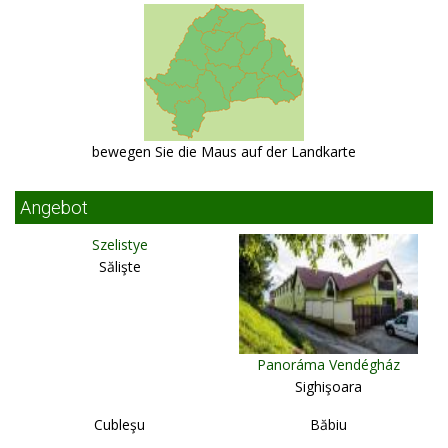
bewegen Sie die Maus auf der Landkarte
Angebot
Szelistye
Sălişte
Panoráma Vendégház
Sighişoara
Cubleşu
Băbiu