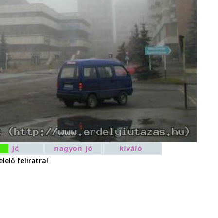
lelő feliratra!