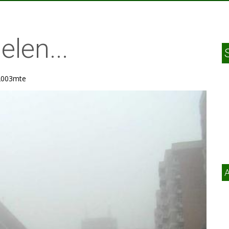
len...
 2003mte