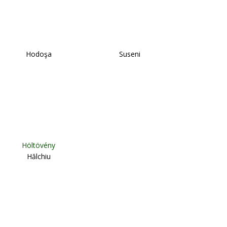
Hodoşa
Suseni
Höltövény
Hălchiu