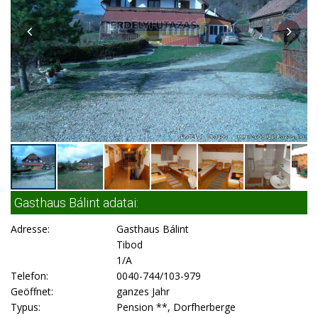
Gasthaus Bálint adatai:
Adresse:
Gasthaus Bálint
Tibod
1/A
Telefon:
0040-744/103-979
Geöffnet:
ganzes Jahr
Typus:
Pension **, Dorfherberge