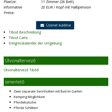
Plaetze:
11 Zimmer (26 Bett)
informative
20 EUR / Kopf mit Halbpension
Preise:
Üzenet küldése
Tibod Beschreibung
Tibod Carte
Ereignisskalender der Umgebung
Útvonaltervező
Útvonaltervező Tibód
ismertető
Zwei separate Sennhütten mit Bad im Garten
Kemping Möglichkeit
Pferdekutsche
Pferde Schlitten