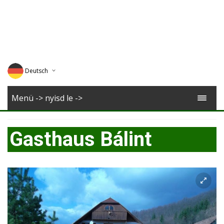
Deutsch
English
Menü -> nyisd le ->
Magyar
Gasthaus Bálint
Romana