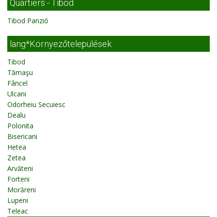
Quartiers - Tibod
Tibod Panzió
lang*Környezőtelepülések
Tibod
Tămaşu
Fâncel
Ulcani
Odorheiu Secuiesc
Dealu
Polonita
Bisericani
Hetea
Zetea
Arvăteni
Forteni
Morăreni
Lupeni
Teleac