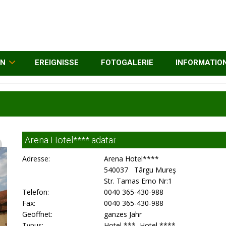
EN
EREIGNISSE
FOTOGALERIE
INFORMATIO
Arena Hotel**** adatai:
Adresse:
Arena Hotel****
540037 Târgu Mureş
Str. Tamas Erno Nr:1
Telefon:
0040 365-430-988
Fax:
0040 365-430-988
Geöffnet:
ganzes Jahr
Typus:
Hotel ***, Hotel ****