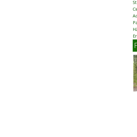
St
Ci
Ac
P
H
Er