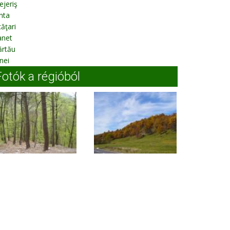
ejeriş
nta
ăţari
anet
ărtău
nei
Fotók a régióból