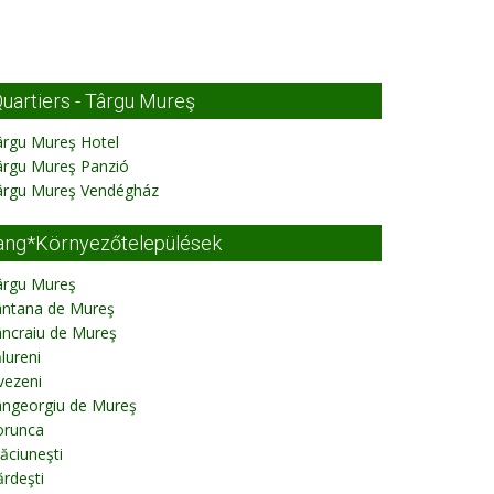
uartiers - Târgu Mureş
ârgu Mureş Hotel
ârgu Mureş Panzió
ârgu Mureş Vendégház
ang*Környezőtelepülések
ârgu Mureş
ântana de Mureş
âncraiu de Mureş
lureni
vezeni
ângeorgiu de Mureş
orunca
ăciuneşti
rdeşti