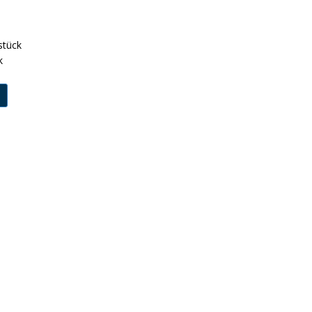
stück
k