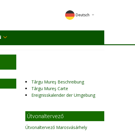
Deutsch
English
N
Magyar
Romana
Târgu Mureş Beschreibung
Târgu Mureş Carte
Ereignisskalender der Umgebung
Útvonaltervező
Útvonaltervező Marosvásárhely