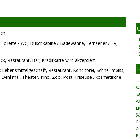
Q
sch
T
 Toilette / WC, Duschkabine / Badewanne, Fernseher / TV,
T
T
ck, Restaurant, Bar, Kreditkarte wird akzeptiert
l
:
Lebensmittelgeschäft, Restaurant, Konditorei, Schnellimbiss,
, Denkmal, Theater, Kino, Zoo, Post, Friseuse , kosmetische
T
S
S
Vă
Li
S
C
Cr
Bă