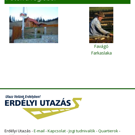
Favágó
Farkaslaka
Erdélyi Utazás -
E-mail
-
Kapcsolat
-
Jogi tudnivalók
-
Quartierok
-