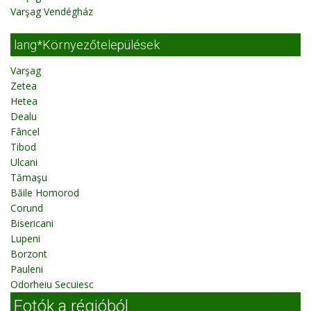
Varşag Vendégház
lang*Környezőtelepülések
Varşag
Zetea
Hetea
Dealu
Fâncel
Tibod
Ulcani
Tămaşu
Băile Homorod
Corund
Bisericani
Lupeni
Borzont
Pauleni
Odorheiu Secuiesc
Fotók a régióból