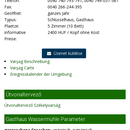
Telefon:
0040 740-793-797, 0040 749-037-581
Fax:
0040 266-244-395
Geöffnet:
ganzes Jahr
Typus:
Schlüsselhaus, Gasthaus
Plaetze:
5 Zimmer (10 Bett)
informative
2400 HUF / Kopf ohne Kost
Preise:
Üzenet küldése
Varşag Beschreibung
Varşag Carte
Ereignisskalender der Umgebung
Útvonaltervező
Útvonaltervező Székelyvarság
Gasthaus Wassermühle Parameter
gesprochene Sprachen:
ungarisch, rumänisch