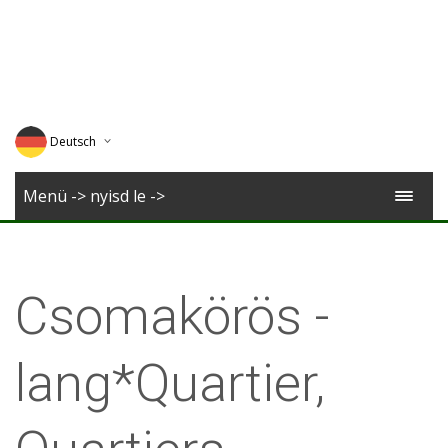
Deutsch
English
Menü -> nyisd le ->
Magyar
Romana
Csomakörös -
lang*Quartier,