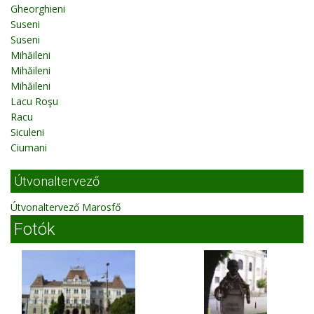
Gheorghieni
Suseni
Suseni
Mihăileni
Mihăileni
Mihăileni
Lacu Roşu
Racu
Siculeni
Ciumani
Útvonaltervező
Útvonaltervező Marosfő
Fotók