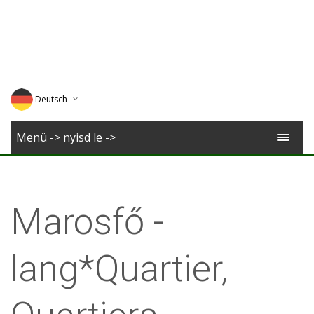
Deutsch
English
Menü -> nyisd le ->
Magyar
Romana
Marosfő -
lang*Quartier,