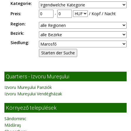
Kategorie:
Preis:
-
/ Kopf / Nacht
Region:
Bezirk:
Siedlung:
Quartiers - Izvoru Mureşului
Izvoru Mureşului Panziók
Izvoru Mureşului Vendégházak
Környező települések
Sândominic
Mădăraş