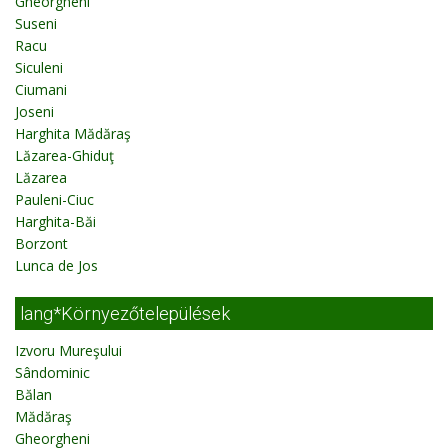
Gheorgheni
Suseni
Racu
Siculeni
Ciumani
Joseni
Harghita Mădăraş
Lăzarea-Ghiduţ
Lăzarea
Pauleni-Ciuc
Harghita-Băi
Borzont
Lunca de Jos
lang*Környezőtelepülések
Izvoru Mureşului
Sândominic
Bălan
Mădăraş
Gheorgheni