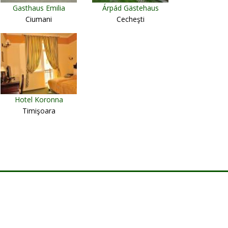
Gasthaus Emilia
Árpád Gästehaus
Ciumani
Cecheşti
Hotel Koronna
Timişoara