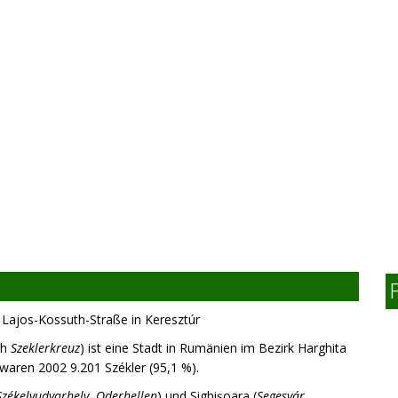
Lajos-Kossuth-Straße in Keresztúr
ch
Szeklerkreuz
) ist eine Stadt in Rumänien im Bezirk Harghita
waren 2002 9.201 Székler (95,1 %).
Székelyudvarhely
,
Oderhellen
) und Sighişoara (
Segesvár
,