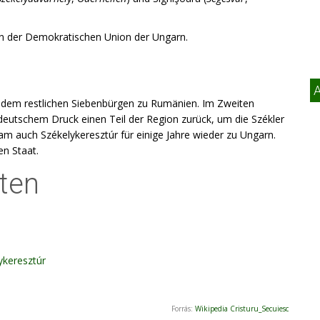
on der Demokratischen Union der Ungarn.
 dem restlichen Siebenbürgen zu Rumänien. Im Zweiten
deutschem Druck einen Teil der Region zurück, um die Székler
kam auch Székelykeresztúr für einige Jahre wieder zu Ungarn.
n Staat.
ten
ykeresztúr
Forrás:
Wikipedia Cristuru_Secuiesc