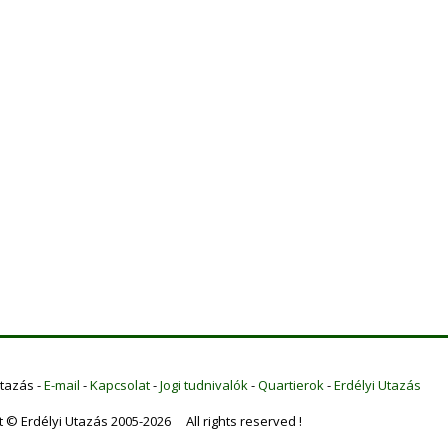
Utazás -
E-mail
-
Kapcsolat
-
Jogi tudnivalók
-
Quartierok
-
Erdélyi Utazás
t © Erdélyi Utazás 2005-2026 All rights reserved !