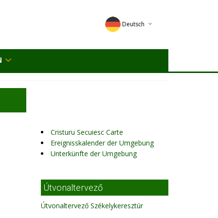
Deutsch
English
N
Magyar
Romana
Cristuru Secuiesc Carte
Ereignisskalender der Umgebung
Unterkünfte der Umgebung
Útvonaltervező
Útvonaltervező Székelykeresztúr