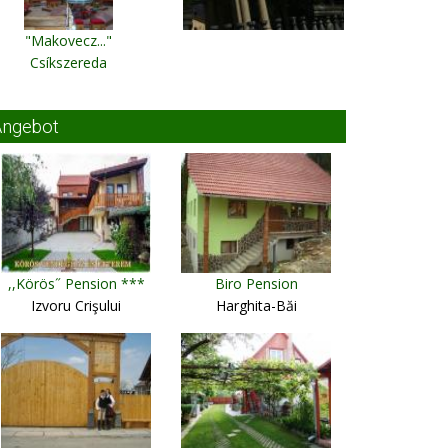
"Makovecz..."
Csíkszereda
Angebot
,,Körös˝ Pension ***
Biro Pension
Izvoru Crişului
Harghita-Băi