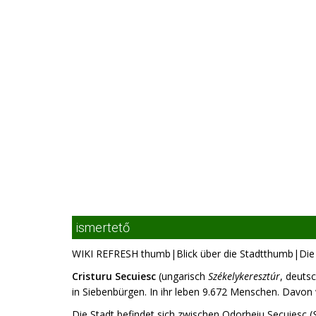
ismertető
WIKI REFRESH thumb|Blick über die Stadtthumb|Die 
Cristuru Secuiesc
(ungarisch
Székelykeresztúr
, deuts
in Siebenbürgen. In ihr leben 9.672 Menschen. Davon 
Die Stadt befindet sich zwischen Odorheiu Secuiesc (