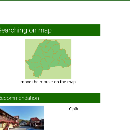
Searching on map
move the mouse on the map
Recommendation
Cipău