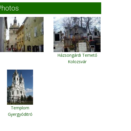
Photos
Házsongárdi Temető
Kolozsvár
Templom
Gyergyóditró