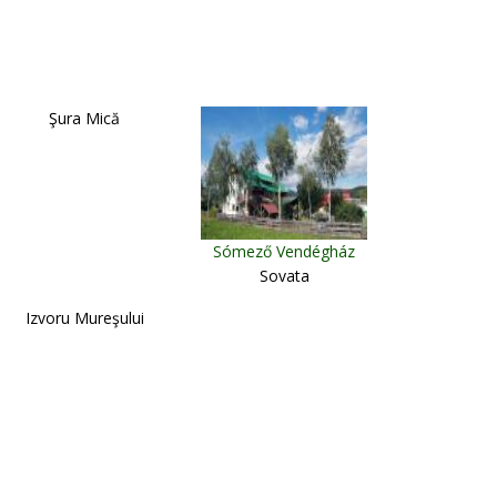
Şura Mică
Sómező Vendégház
Sovata
Izvoru Mureşului