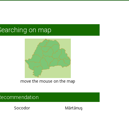
Searching on map
move the mouse on the map
Recommendation
Socodor
Mărtănuş