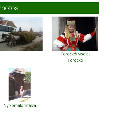
Photos
Torockói viselet
Torockó
Nyikómalomfalva