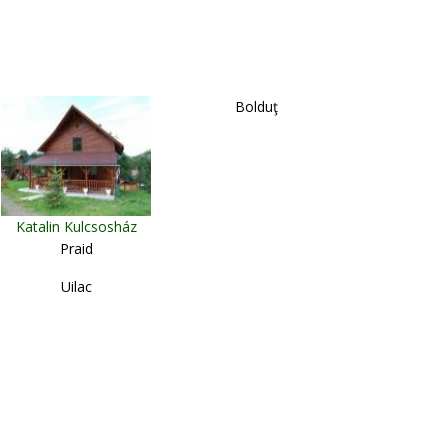
Bolduţ
Katalin Kulcsosház
Praid
Uilac