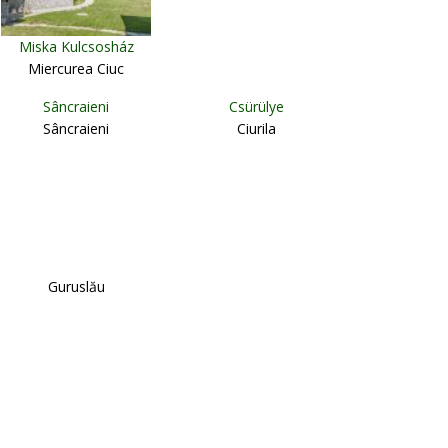
Miska Kulcsosház
Miercurea Ciuc
Sâncraieni
Csürülye
Sâncraieni
Ciurila
Guruslău