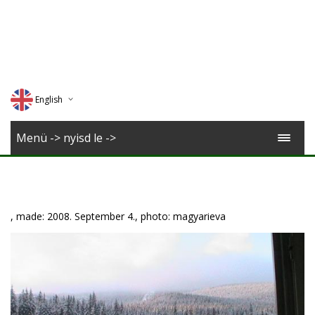
English
Deutsch
Menü -> nyisd le ->
Magyar
Romana
, made: 2008. September 4., photo: magyarieva