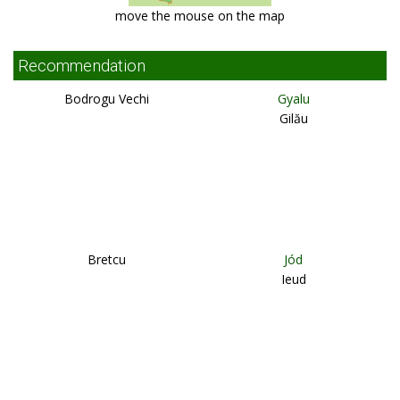
move the mouse on the map
Recommendation
Bodrogu Vechi
Gyalu
Gilău
Bretcu
Jód
Ieud