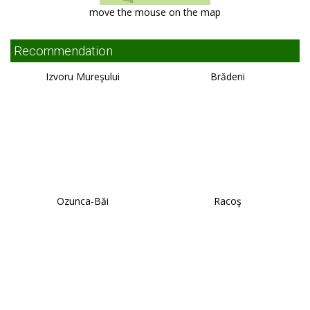
move the mouse on the map
Recommendation
Izvoru Mureşului
Brădeni
Ozunca-Băi
Racoş