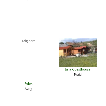
Tălişoara
Júlia Guesthouse
Praid
Felek
Avrig