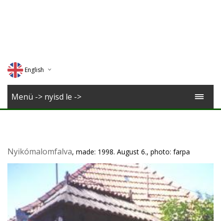
English
Deutsch
Menü -> nyisd le ->
Magyar
Romana
Nyikómalomfalva
, made: 1998. August 6., photo: farpa