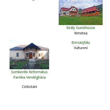
Király Guesthouse
Rimetea
Borsaújfalu
Vultureni
Somkeréki Református
Parókia Vendégháza
Şintereag
Ciobotani