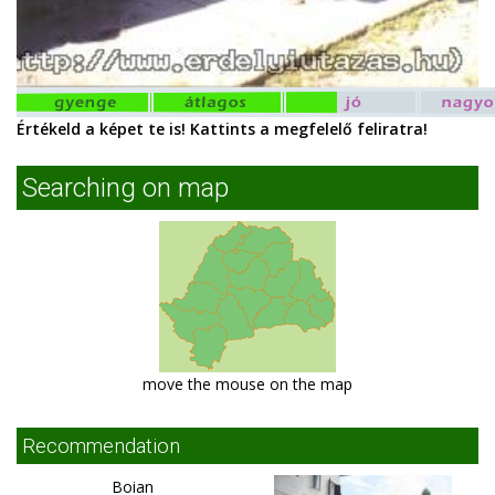
Értékeld a képet te is! Kattints a megfelelő feliratra!
Searching on map
move the mouse on the map
Recommendation
Boian