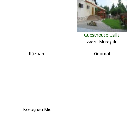
Guesthouse Csilla
Izvoru Mureşului
Răzoare
Geomal
Boroşneu Mic