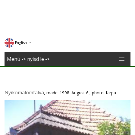
English
Deutsch
Menü -> nyisd le ->
Magyar
Romana
Nyikómalomfalva
, made: 1998. August 6., photo: farpa