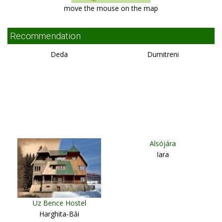
move the mouse on the map
Recommendation
Deda
Dumitreni
Alsójára
Iara
Uz Bence Hostel
Harghita-Băi