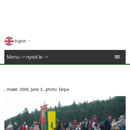
English
Deutsch
Menü -> nyisd le ->
Magyar
Romana
, made: 2006. June 3., photo: farpa