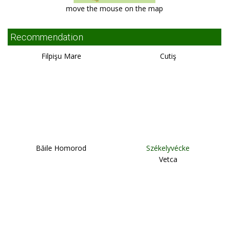
move the mouse on the map
Recommendation
Filpişu Mare
Cutiş
Băile Homorod
Székelyvécke
Vetca