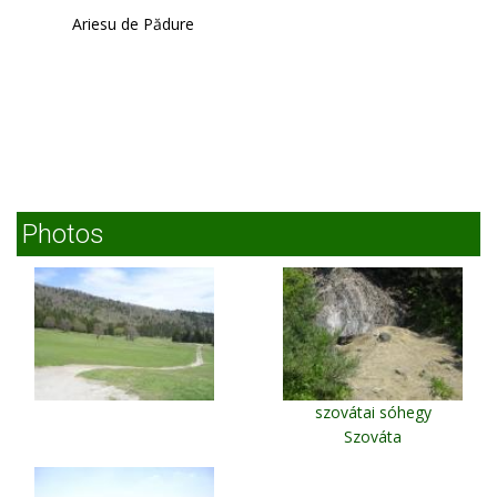
Ariesu de Pădure
Photos
szovátai sóhegy
Szováta