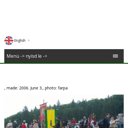
English
Deutsch
Menü -> nyisd le ->
Magyar
Romana
, made: 2006. June 3., photo: farpa