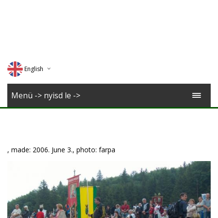
English
Deutsch
Menü -> nyisd le ->
Magyar
Romana
, made: 2006. June 3., photo: farpa