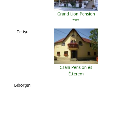
Grand Lion Pension
***
Gorneşti
Tetişu
Csáni Pension és
Étterem
Vlaha
Biborţeni