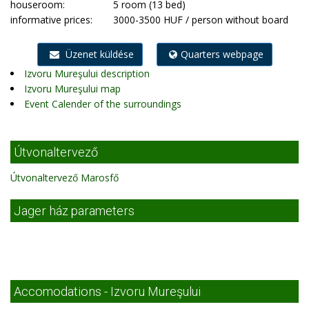
houseroom:
5 room (13 bed)
informative prices:
3000-3500 HUF / person without board
Üzenet küldése
Quarters webpage
Izvoru Mureşului description
Izvoru Mureşului map
Event Calender of the surroundings
Útvonaltervező
Útvonaltervező Marosfő
Jager ház parameters
Accomodations - Izvoru Mureşului