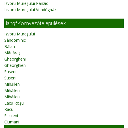
Izvoru Mureşului Panzió
Izvoru Mureşului Vendégház
lang*Környezőtelepülések
Izvoru Mureşului
Sândominic
Bălan
Mădăraş
Gheorgheni
Gheorghieni
Suseni
Suseni
Mihăileni
Mihăileni
Mihăileni
Lacu Roşu
Racu
Siculeni
Ciumani