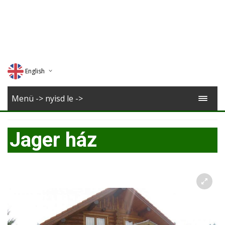
English
Deutsch
Menü -> nyisd le ->
Magyar
Jager ház
Romana