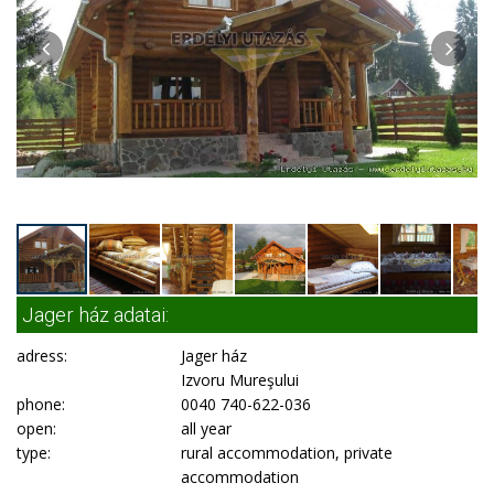
Jager ház adatai:
adress:
Jager ház
Izvoru Mureşului
phone:
0040 740-622-036
open:
all year
type:
rural accommodation, private
accommodation