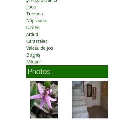
Jibou
Treznea
Năpradea
Ulmeni
Ardud
Carastelec
Valcău de Jos
Boghiş
Miluani
Photos