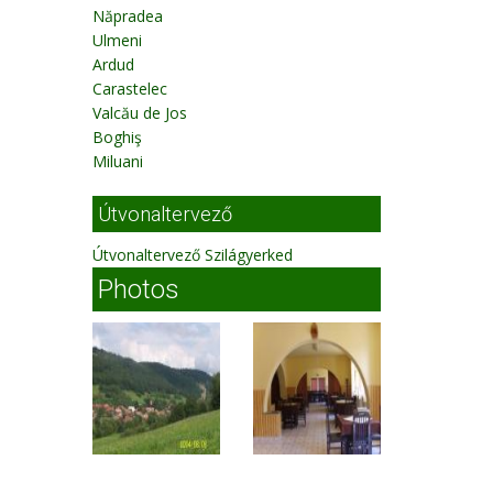
Năpradea
Ulmeni
Ardud
Carastelec
Valcău de Jos
Boghiş
Miluani
Útvonaltervező
Útvonaltervező Szilágyerked
Photos