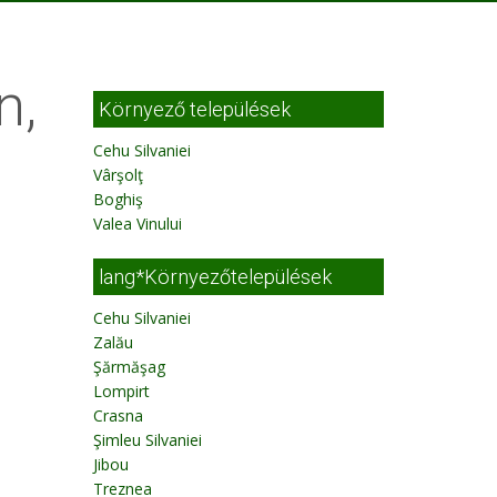
n,
Környező települések
Cehu Silvaniei
Vârşolţ
Boghiş
Valea Vinului
lang*Környezőtelepülések
Cehu Silvaniei
Zalău
Şărmăşag
Lompirt
Crasna
Şimleu Silvaniei
Jibou
Treznea