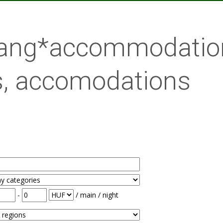
 lang*accommodatio
, accomodations
-
/ main / night