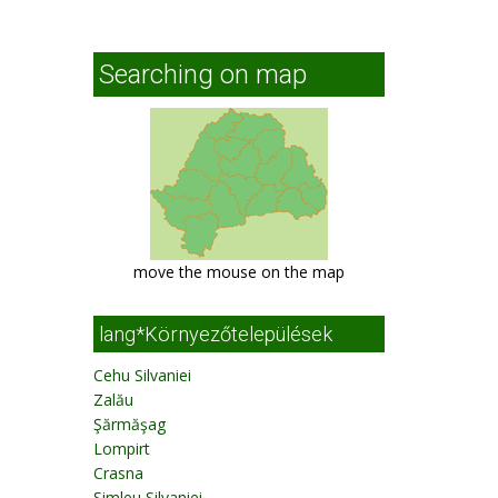
Searching on map
move the mouse on the map
lang*Környezőtelepülések
Cehu Silvaniei
Zalău
Şărmăşag
Lompirt
Crasna
Şimleu Silvaniei