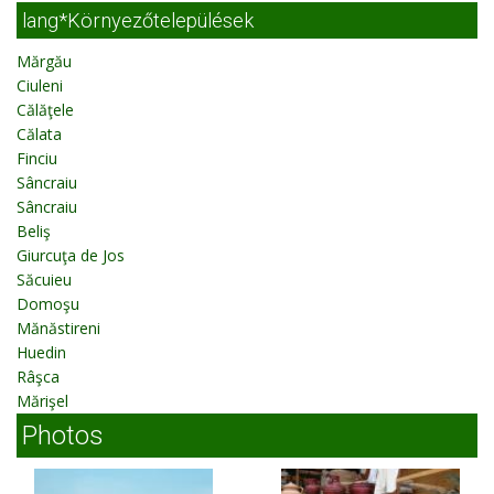
lang*Környezőtelepülések
Mărgău
Ciuleni
Călăţele
Călata
Finciu
Sâncraiu
Sâncraiu
Beliş
Giurcuţa de Jos
Săcuieu
Domoşu
Mănăstireni
Huedin
Râşca
Mărişel
Photos