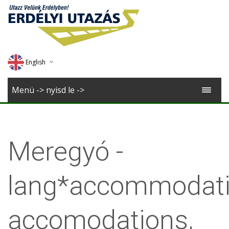
English
Deutsch
Menü -> nyisd le ->
Magyar
Romana
Meregyó -
lang*accommodati
accomodations,