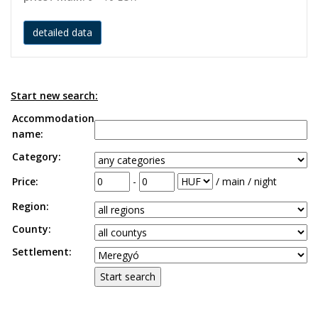
detailed data
Start new search:
Accommodation
name:
Category:
Price:
-
/ main / night
Region:
County:
Settlement: