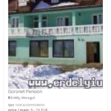
Goronet Pension
Erdély, Meregyó
type
: rural accommodation
price / main:
9 - 10 EUR