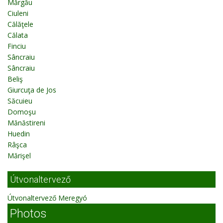
Mărgău
Ciuleni
Călăţele
Călata
Finciu
Sâncraiu
Sâncraiu
Beliş
Giurcuţa de Jos
Săcuieu
Domoşu
Mănăstireni
Huedin
Râşca
Mărişel
Útvonaltervező
Útvonaltervező Meregyó
Photos