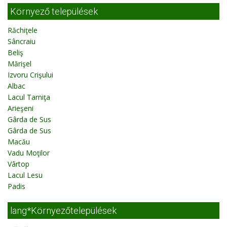
Környező települések
Răchiţele
Sâncraiu
Beliş
Mărişel
Izvoru Crişului
Albac
Lacul Tarniţa
Arieşeni
Gârda de Sus
Gârda de Sus
Macău
Vadu Moţilor
Vârtop
Lacul Lesu
Padis
lang*Környezőtelepülések