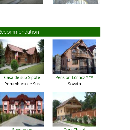
Recommendation
Casa de sub Sipote
Pension Lőrincz ***
Porumbacu de Sus
Sovata
Sanderson
Olga Chalet