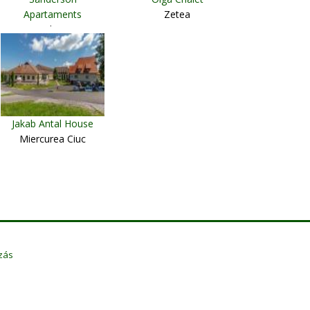
Apartaments
Zetea
Delnita
Jakab Antal House
Miercurea Ciuc
zás