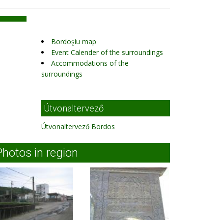
Bordoşiu map
Event Calender of the surroundings
Accommodations of the
surroundings
Útvonaltervező
Útvonaltervező Bordos
Photos in region