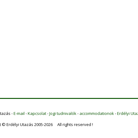
Utazás -
E-mail
-
Kapcsolat
-
Jogi tudnivalók
-
accommodationok
-
Erdélyi Uta
t © Erdélyi Utazás 2005-2026 All rights reserved !