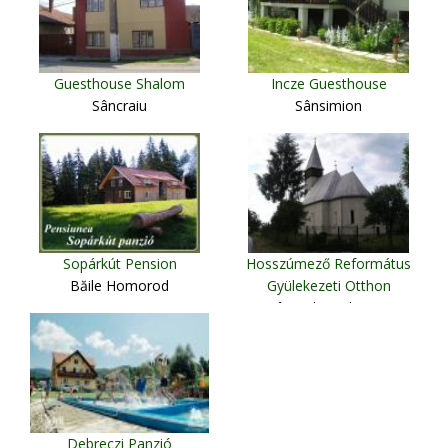
Guesthouse Shalom
Incze Guesthouse
Sâncraiu
Sânsimion
Sopárkút Pension
Hosszúmező Református
Băile Homorod
Gyülekezeti Otthon
Câmpulung de Tisa
Debreczi Panzió