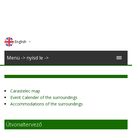
English
Deutsch
Menü -> nyisd le ->
Magyar
Romana
Carastelec map
Event Calender of the surroundings
Accommodations of the surroundings
Útvonaltervező