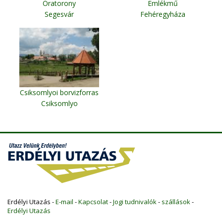
Óratorony
Emlékmű
Segesvár
Fehéregyháza
Csiksomlyoi borvizforras
Csiksomlyo
Erdélyi Utazás -
E-mail
-
Kapcsolat
-
Jogi tudnivalók
-
szállások
-
Erdélyi Utazás