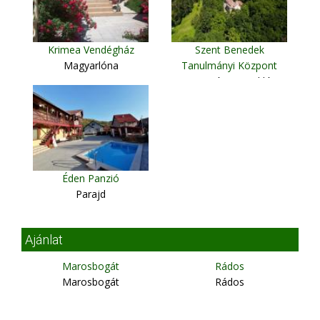
Krimea Vendégház
Szent Benedek
Magyarlóna
Tanulmányi Központ
Gyergyószentmiklós
Éden Panzió
Parajd
Ajánlat
Marosbogát
Rádos
Marosbogát
Rádos