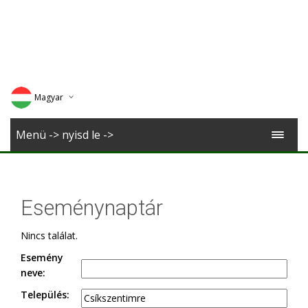
Magyar
Deutsch
Menü -> nyisd le ->
English
Romana
Eseménynaptár
Nincs találat.
Esemény
neve:
Település: