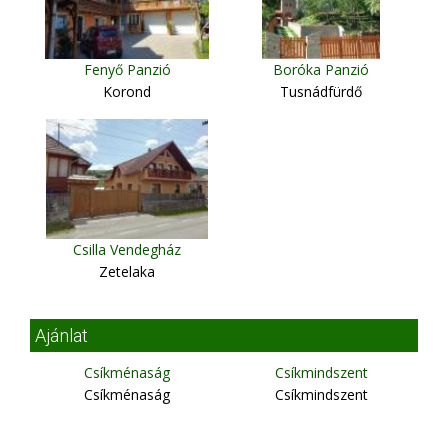
Fenyő Panzió
Boróka Panzió
Korond
Tusnádfürdő
Csilla Vendegház
Zetelaka
Ajánlat
Csíkménaság
Csíkmindszent
Csíkménaság
Csíkmindszent