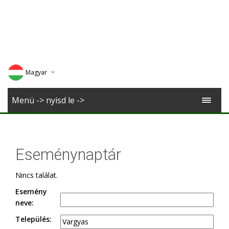
Magyar
Deutsch
Menü -> nyisd le ->
English
Romana
Eseménynaptár
Nincs találat.
Esemény
neve:
Település: