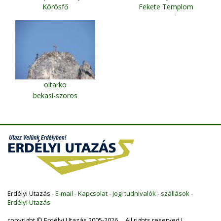
Körösfő
Fekete Templom
Brassó
oltarko
bekasi-szoros
Erdélyi Utazás -
E-mail
-
Kapcsolat
-
Jogi tudnivalók
-
szállások
-
Erdélyi Utazás
copyright © Erdélyi Utazás 2005-2026 All rights reserved !