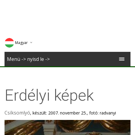
Magyar
Deutsch
Menü -> nyisd le ->
English
Romana
Erdélyi képek
Csíksomlyó
, készült: 2007. november 25., fotó: radvanyi