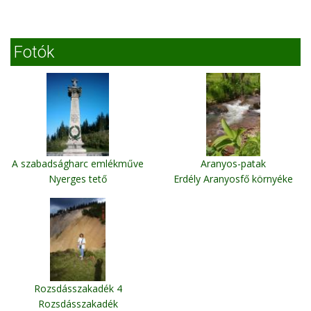
Fotók
A szabadságharc emlékműve
Aranyos-patak
Nyerges tető
Erdély Aranyosfő környéke
Rozsdásszakadék 4
Rozsdásszakadék