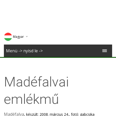
Magyar
Deutsch
Menü -> nyisd le ->
English
Romana
Madéfalvai
emlékmű
Madéfalva
, készült: 2008. március 24., fotó: gabcsika