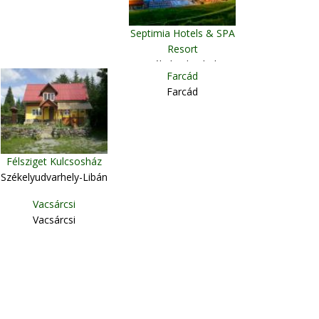
Septimia Hotels & SPA
Resort
Székelyudvarhely
Farcád
Farcád
Félsziget Kulcsosház
Székelyudvarhely-Libán
Vacsárcsi
Vacsárcsi