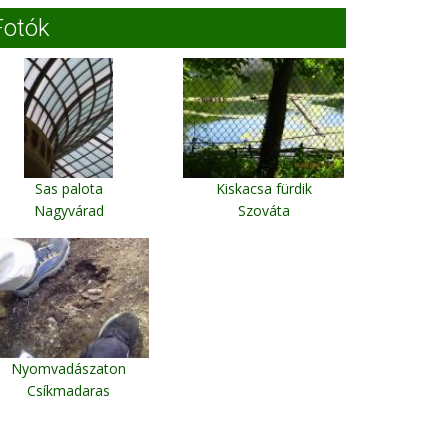
Fotók
Sas palota
Kiskacsa fürdik
Nagyvárad
Szováta
Nyomvadászaton
Csíkmadaras