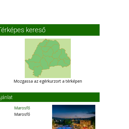
Térképes kereső
Mozgassa az egérkurzort a térképen
jánlat
Marosfő
Marosfő