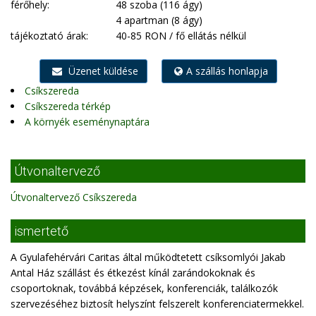
férőhely:
48 szoba (116 ágy)
4 apartman (8 ágy)
tájékoztató árak:
40-85 RON / fő ellátás nélkül
Üzenet küldése
A szállás honlapja
Csíkszereda
Csíkszereda térkép
A környék eseménynaptára
Útvonaltervező
Útvonaltervező Csíkszereda
ismertető
A Gyulafehérvári Caritas által működtetett csíksomlyói Jakab
Antal Ház szállást és étkezést kínál zarándokoknak és
csoportoknak, továbbá képzések, konferenciák, találkozók
szervezéséhez biztosít helyszínt felszerelt konferenciatermekkel.