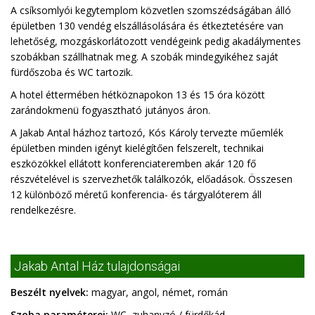
A csíksomlyói kegytemplom közvetlen szomszédságában álló
épületben 130 vendég elszállásolására és étkeztetésére van
lehetőség, mozgáskorlátozott vendégeink pedig akadálymentes
szobákban szállhatnak meg. A szobák mindegyikéhez saját
fürdőszoba és WC tartozik.
A hotel éttermében hétköznapokon 13 és 15 óra között
zarándokmenü fogyasztható jutányos áron.
A Jakab Antal házhoz tartozó, Kós Károly tervezte műemlék
épületben minden igényt kielégítően felszerelt, technikai
eszközökkel ellátott konferenciateremben akár 120 fő
részvételével is szervezhetők találkozók, előadások. Összesen
12 különböző méretű konferencia- és tárgyalóterem áll
rendelkezésre.
Jakab Antal Ház tulajdonságai
Beszélt nyelvek:
magyar, angol, német, román
Szoba paraméterei:
WC, zuhanyzó / fürdőkád