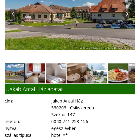
Jakab Antal Ház adatai:
cím:
Jakab Antal Ház
530203 Csíkszereda
Szék út 147.
telefon:
0040 741-258-156
nyitva:
egész évben
szállás típusa:
hotel **