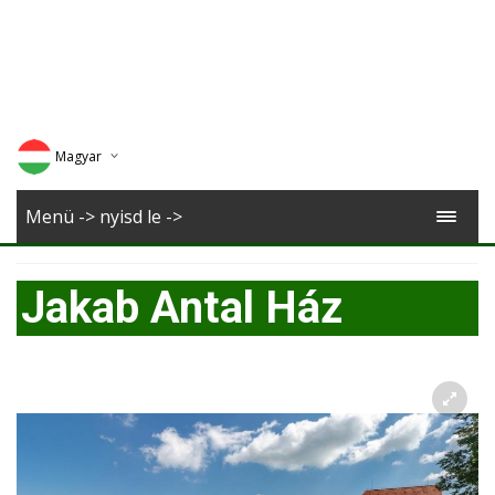
Magyar
Deutsch
Menü -> nyisd le ->
English
Jakab Antal Ház
Romana