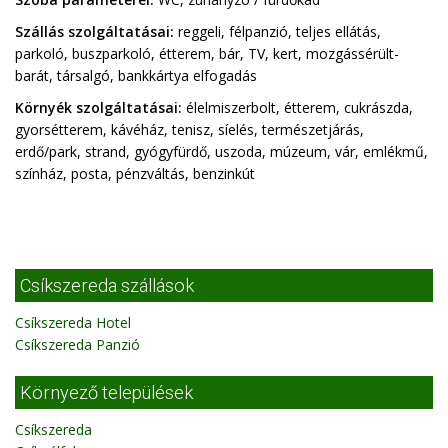
Szállás szolgáltatásai:
reggeli, félpanzió, teljes ellátás,
parkoló, buszparkoló, étterem, bár, TV, kert, mozgássérült-
barát, társalgó, bankkártya elfogadás
Környék szolgáltatásai:
élelmiszerbolt, étterem, cukrászda,
gyorsétterem, kávéház, tenisz, síelés, természetjárás,
erdő/park, strand, gyógyfürdő, uszoda, múzeum, vár, emlékmű,
színház, posta, pénzváltás, benzinkút
Csíkszereda szállások
Csíkszereda Hotel
Csíkszereda Panzió
Környező települések
Csíkszereda