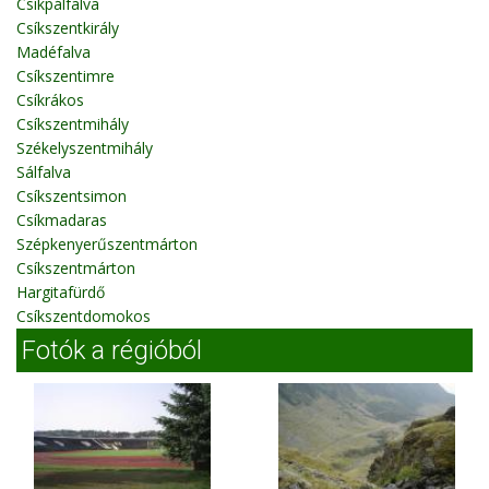
Csíkpálfalva
Csíkszentkirály
Madéfalva
Csíkszentimre
Csíkrákos
Csíkszentmihály
Székelyszentmihály
Sálfalva
Csíkszentsimon
Csíkmadaras
Szépkenyerűszentmárton
Csíkszentmárton
Hargitafürdő
Csíkszentdomokos
Fotók a régióból