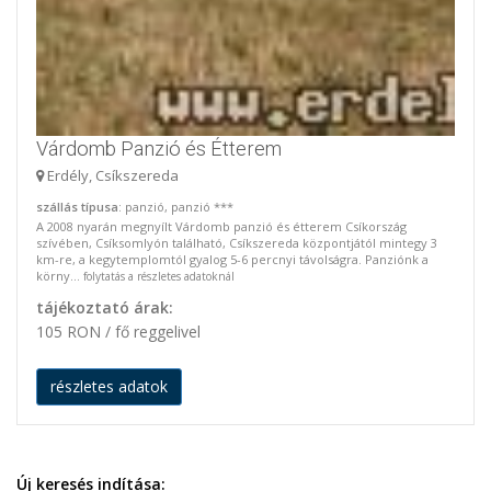
Várdomb Panzió és Étterem
Erdély, Csíkszereda
szállás típusa
: panzió, panzió ***
A 2008 nyarán megnyílt Várdomb panzió és étterem Csíkország
szívében, Csíksomlyón található, Csíkszereda központjától mintegy 3
km-re, a kegytemplomtól gyalog 5-6 percnyi távolságra. Panziónk a
körny...
folytatás a részletes adatoknál
tájékoztató árak:
105 RON / fő reggelivel
részletes adatok
Új keresés indítása: