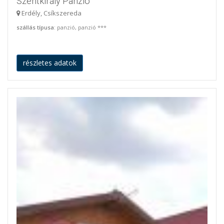
Szentkirály Panzió
Erdély, Csíkszereda
szállás típusa
: panzió, panzió ***
részletes adatok