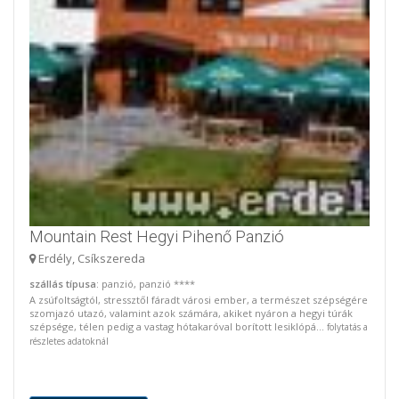
Mountain Rest Hegyi Pihenő Panzió
Erdély, Csíkszereda
szállás típusa
: panzió, panzió ****
A zsúfoltságtól, stressztől fáradt városi ember, a természet szépségére
szomjazó utazó, valamint azok számára, akiket nyáron a hegyi túrák
szépsége, télen pedig a vastag hótakaróval borított lesiklópá...
folytatás a
részletes adatoknál