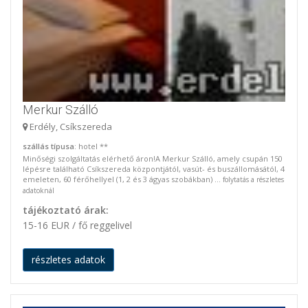
Merkur Szálló
Erdély, Csíkszereda
szállás típusa
: hotel **
Minőségi szolgáltatás elérhető áron!A Merkur Szálló, amely csupán 150
lépésre található Csíkszereda központjától, vasút- és buszállomásától, 4
emeleten, 60 férőhellyel (1, 2 és 3 ágyas szobákban) ...
folytatás a részletes
adatoknál
tájékoztató árak:
15-16 EUR / fő reggelivel
részletes adatok