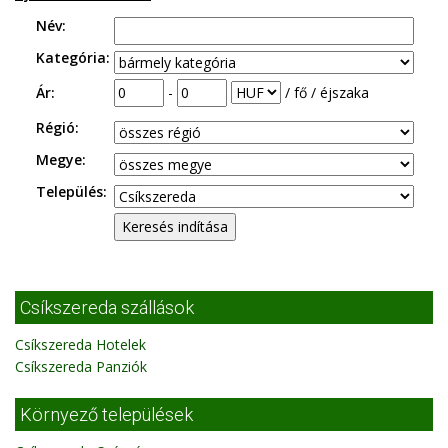
Név:
Kategória:
Ár:
-
/ fő / éjszaka
Régió:
Megye:
Település:
Csíkszereda szállások
Csíkszereda Hotelek
Csíkszereda Panziók
Környező települések