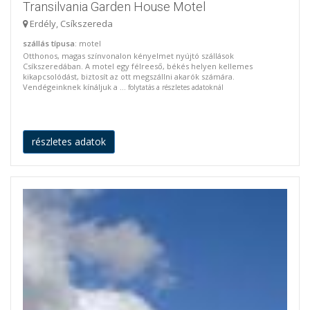
Transilvania Garden House Motel
Erdély, Csíkszereda
szállás típusa
: motel
Otthonos, magas színvonalon kényelmet nyújtó szállások
Csíkszeredában. A motel egy félreeső, békés helyen kellemes
kikapcsolódást, biztosít az ott megszállni akarók számára.
Vendégeinknek kínáljuk a ...
folytatás a részletes adatoknál
részletes adatok