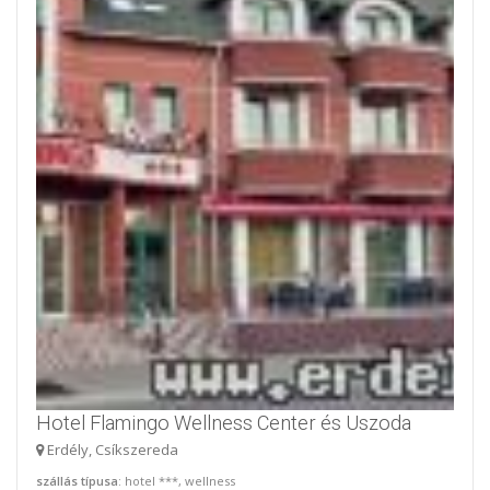
Hotel Flamingo Wellness Center és Uszoda
Erdély, Csíkszereda
szállás típusa
: hotel ***, wellness