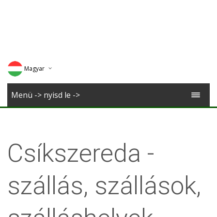
Magyar
Deutsch
Menü -> nyisd le ->
English
Romana
Csíkszereda -
szállás, szállások,