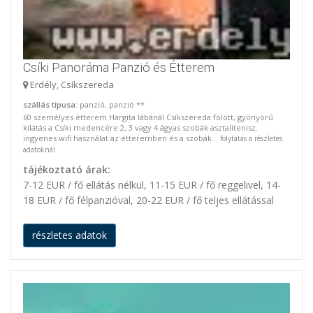
Csíki Panoráma Panzió és Étterem
Erdély, Csíkszereda
szállás típusa
: panzió, panzió **
60 személyes étterem Hargita lábánál Csíkszereda fölött, gyönyörű
kílátás a Csíki medencére 2, 3 vagy 4 ágyas szobák asztalitenisz.
ingyenes wifi használat az étteremben és a szobák...
folytatás a részletes
adatoknál
tájékoztató árak:
7-12 EUR / fő ellátás nélkül, 11-15 EUR / fő reggelivel, 14-
18 EUR / fő félpanzióval, 20-22 EUR / fő teljes ellátással
részletes adatok