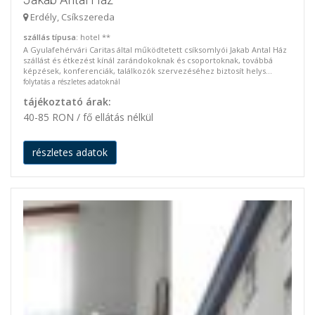
Erdély, Csíkszereda
szállás típusa
: hotel **
A Gyulafehérvári Caritas által működtetett csíksomlyói Jakab Antal Ház
szállást és étkezést kínál zarándokoknak és csoportoknak, továbbá
képzések, konferenciák, találkozók szervezéséhez biztosít helys...
folytatás a részletes adatoknál
tájékoztató árak:
40-85 RON / fő ellátás nélkül
részletes adatok