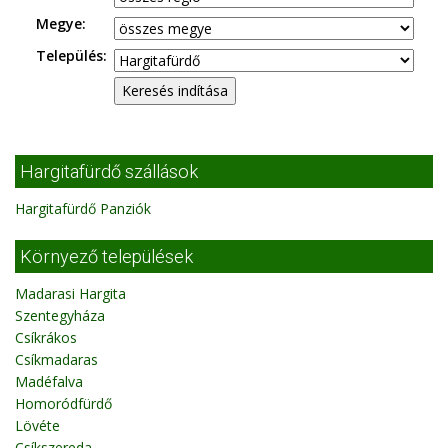
Megye:
Település:
Hargitafürdő szállások
Hargitafürdő Panziók
Környező települések
Madarasi Hargita
Szentegyháza
Csíkrákos
Csíkmadaras
Madéfalva
Homoródfürdő
Lövéte
Csíkszereda