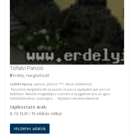
Tófalvi Panzió
Erdély, Hargitafürdő
szállás típusa
: panzió, panzió ***, falusi szálláshely
Panziónk Hargitafürdő központi részén a sípályától pár percre
található. Nálunk megtalálja a csendet a nyugalmat ami az igazi
feltöltődéséhez szükséges. ...
folytatás a részletes adatoknál
tájékoztató árak:
8-10 EUR / fő ellátás nélkül
részletes adatok