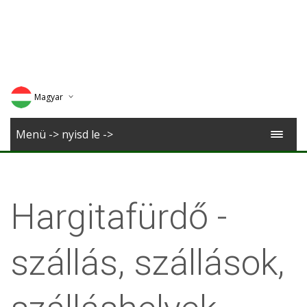
Magyar
Deutsch
Menü -> nyisd le ->
English
Romana
Hargitafürdő -
szállás, szállások,