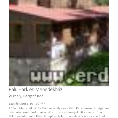
Balu Park és Menedékház
Erdély, Hargitafürdő
szállás típusa
: panzió ***
A “Balu Menedékház” a Csipike sipálya és a Balu Park szomszédságában
található. Innen indulnak a jelzett turistaösvények, itt vezet az út a
Miklós – valamint a Kossuth sipálya fele. ...
folytatás a részletes adatoknál