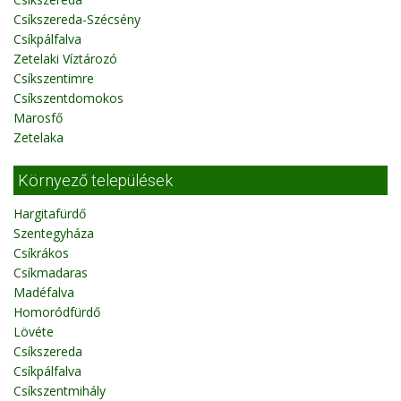
Csíkszereda-Szécsény
Csíkpálfalva
Zetelaki Víztározó
Csíkszentimre
Csíkszentdomokos
Marosfő
Zetelaka
Környező települések
Hargitafürdő
Szentegyháza
Csíkrákos
Csíkmadaras
Madéfalva
Homoródfürdő
Lövéte
Csíkszereda
Csíkpálfalva
Csíkszentmihály