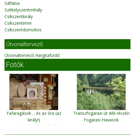
Sálfalva
Székelyszentmihály
Csíkszentkirály
Csíkszentimre
Csíkszentdomokos
Útvonaltervező
Útvonaltervező Hargitafürdő
Fotók
Fafaragások ... és az óra (az
Transzfogarasi út déli részén
király!)
Fogarasi Havasok
Korond, út széli kirakodó