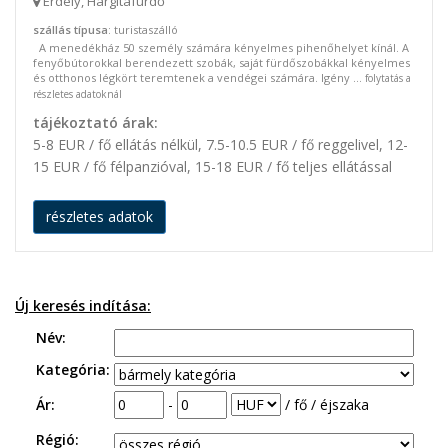
Erdély, Hargitafürdő
szállás típusa
: turistaszálló
A menedékház 50 személy számára kényelmes pihenőhelyet kínál. A
fenyőbútorokkal berendezett szobák, saját fürdőszobákkal kényelmes
és otthonos légkört teremtenek a vendégei számára. Igény ...
folytatás a
részletes adatoknál
tájékoztató árak:
5-8 EUR / fő ellátás nélkül, 7.5-10.5 EUR / fő reggelivel, 12-
15 EUR / fő félpanzióval, 15-18 EUR / fő teljes ellátással
részletes adatok
Új keresés indítása:
Név:
Kategória:
Ár:
-
/ fő / éjszaka
Régió: