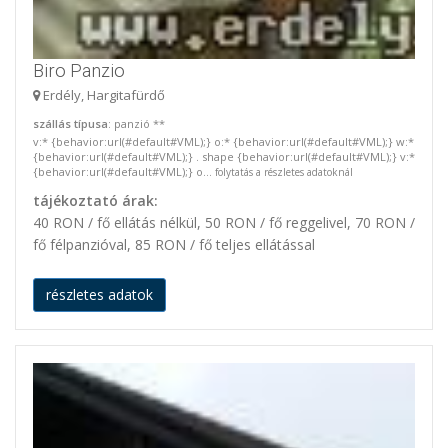
Biro Panzio
Erdély, Hargitafürdő
szállás típusa
: panzió **
v:* {behavior:url(#default#VML);} o:* {behavior:url(#default#VML);} w:*
{behavior:url(#default#VML);} . shape {behavior:url(#default#VML);} v:*
{behavior:url(#default#VML);} o...
folytatás a részletes adatoknál
tájékoztató árak:
40 RON / fő ellátás nélkül, 50 RON / fő reggelivel, 70 RON /
fő félpanzióval, 85 RON / fő teljes ellátással
részletes adatok