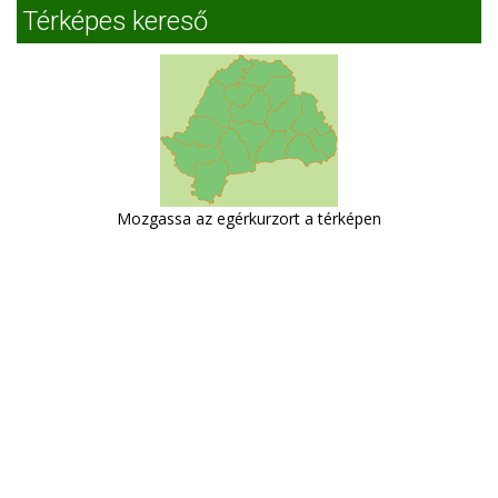
Térképes kereső
Mozgassa az egérkurzort a térképen
Hargitafürdő szállások
Hargitafürdő Panzió
Környező települések
Hargitafürdő
Szentegyháza
Csíkrákos
Csíkmadaras