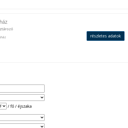
ház
íztározó
részletes adatok
osház
/ fő / éjszaka