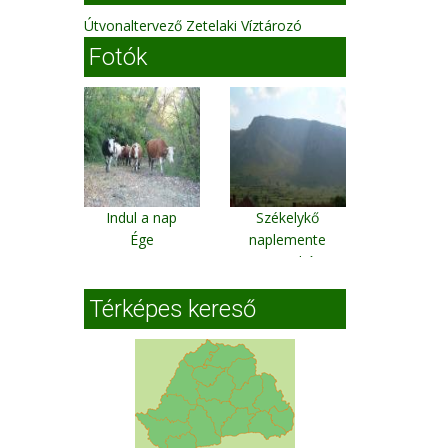
Útvonaltervező Zetelaki Víztározó
Fotók
Indul a nap
Székelykő
Ége
naplemente
Torockó
Térképes kereső