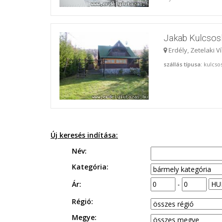
Jakab Kulcsos
Erdély, Zetelaki V
szállás típusa
: kulcs
Új keresés indítása:
Név:
Kategória:
Ár:
-
Régió:
Megye: