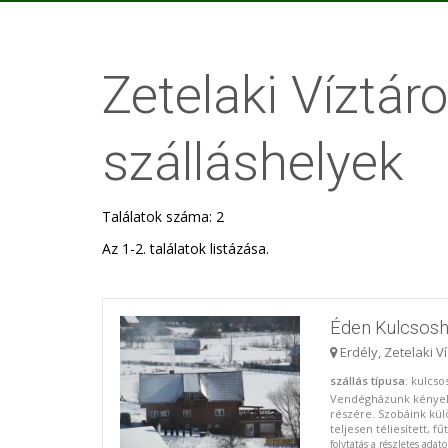
Zetelaki Víztáro
szálláshelyek
Találatok száma: 2
Az 1-2. találatok listázása.
Éden Kulcsos
Erdély, Zetelaki V
szállás típusa
: kulcs
Vendégházunk kényelm
részére. Szobáink kü
teljesen téliesített, f
folytatás a részletes adat