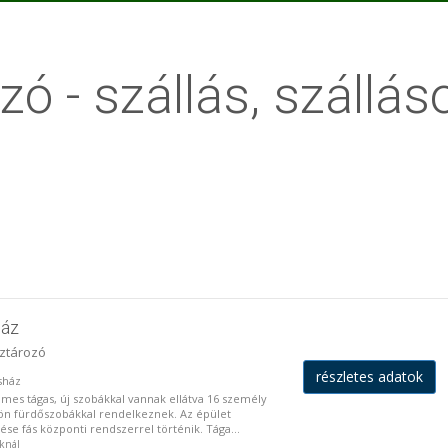
zó - szállás, szállás
ház
íztározó
részletes adatok
osház
es tágas, új szobákkal vannak ellátva 16 személy
lön fürdőszobákkal rendelkeznek. Az épület
űtése fás központi rendszerrel történik. Tága...
oknál