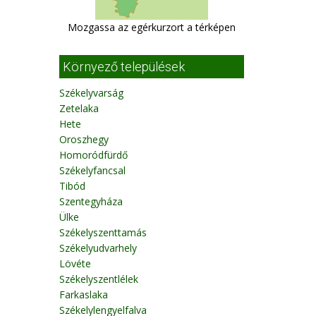
Mozgassa az egérkurzort a térképen
Környező települések
Székelyvarság
Zetelaka
Hete
Oroszhegy
Homoródfürdő
Székelyfancsal
Tibód
Szentegyháza
Ülke
Székelyszenttamás
Székelyudvarhely
Lövéte
Székelyszentlélek
Farkaslaka
Székelylengyelfalva