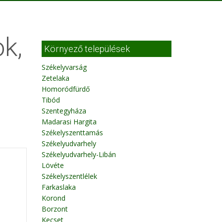
ok,
Környező települések
Székelyvarság
Zetelaka
Homoródfürdő
Tibód
Szentegyháza
Madarasi Hargita
Székelyszenttamás
Székelyudvarhely
Székelyudvarhely-Libán
Lövéte
Székelyszentlélek
Farkaslaka
Korond
Borzont
Kecset