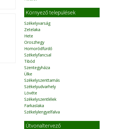
Környező települések
Székelyvarság
Zetelaka
Hete
Oroszhegy
Homoródfürdő
Székelyfancsal
Tibód
Szentegyháza
Ülke
Székelyszenttamás
Székelyudvarhely
Lövéte
Székelyszentlélek
Farkaslaka
Székelylengyelfalva
Útvonaltervező