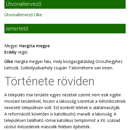
Útvonaltervező
Útvonaltervező Ülke
ismertető
Megye:
Hargita megye
.
Erdély
régió.
Ülke
Hargita megyei falu, mely közigazgatásilag Oroszhegyhez
tartozik. Székelyudvarhely csupán 7 kilométerre van innen.
Története röviden
A település mai területe egyes nézetek szerint nem esik egybe
mostani területével, hiszen a lakosság szerintük a Kétvízközének
nevezett településen volt. Ezt konkrét leletek is alátámasztják.
A reformációt követően is katolikushű maradt a lakosság. A
településen található római katolikus templomot a XX. század
utolsó évtizedének második felében építették.