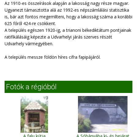
Az 1910-es összeírások alapján a lakosság nagy része magyar.
Ugyanezt támasztotta alá az 1992-es népszámlálási statisztika
is, bár azt fontos megemlíteni, hogy a lakosság száma a korábbi
625 főről 424-re csökkent.
A település egészen 1920-ig, a trianoni békediktátum pontjainak
ratifikálásáig képezte a Udvarhelyi járás szerves részét
Udvarhely vármegyében.
A település messze földön híres cifra fapipájáról.
Fotók a régióból
A falu kútja
A Sóbányába ki- és bejárat