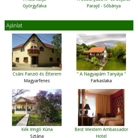
Györgyfalva
Parajd - Sóbánya
Ajánlat
Csáni Panzió és Étterem
" A Nagyapám Tanyája "
Magyarfenes
Farkaslaka
Kék Iringó Kúria
Best Western Ambassador
Sztána
Hotel