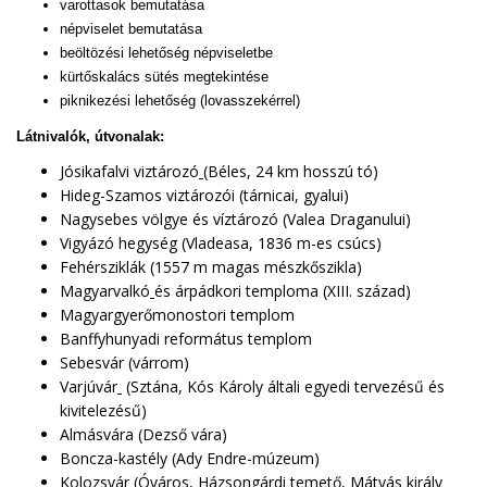
varottasok bemutatása
népviselet bemutatása
beöltözési lehetőség népviseletbe
kürtőskalács sütés megtekintése
piknikezési lehetőség (lovasszekérrel)
Látnivalók, útvonalak:
Jósikafalvi viztározó
(Béles, 24 km hosszú tó)
Hideg-Szamos viztározói (tárnicai, gyalui)
Nagysebes völgye és víztározó (Valea Draganului)
Vigyázó hegység (Vladeasa, 1836 m-es csúcs)
Fehérsziklák (1557 m magas mészkőszikla)
Magyarvalkó
és árpádkori temploma (XIII. század)
Magyargyerőmonostori templom
Banffyhunyadi református templom
Sebesvár (várrom)
Varjúvár
(Sztána, Kós Károly általi egyedi tervezésű és
kivitelezésű)
Almásvára (Dezső vára)
Boncza-kastély (Ady Endre-múzeum)
Kolozsvár (Óváros, Házsongárdi temető, Mátyás király