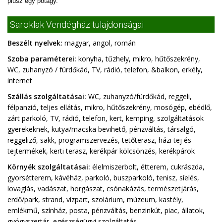
plusz egy pótágy.
Saroklak Vendégház tulajdonságai
Beszélt nyelvek:
magyar, angol, román
Szoba paraméterei:
konyha, tűzhely, mikro, hűtőszekrény,
WC, zuhanyzó / fürdőkád, TV, rádió, telefon, &balkon, erkély,
internet
Szállás szolgáltatásai:
WC, zuhanyzó/fürdőkád, reggeli,
félpanzió, teljes ellátás, mikro, hűtőszekrény, mosógép, ebédlő,
zárt parkoló, TV, rádió, telefon, kert, kemping, szolgáltatások
gyerekeknek, kutya/macska bevihető, pénzváltás, társalgó,
reggeliző, sakk, programszervezés, tetőterasz, házi tej és
tejtermékek, kerti terasz, kerékpár kölcsönzés, kerékpárok
Környék szolgáltatásai:
élelmiszerbolt, étterem, cukrászda,
gyorsétterem, kávéház, parkoló, buszparkoló, tenisz, síelés,
lovaglás, vadászat, horgászat, csónakázás, természetjárás,
erdő/park, strand, vízpart, szolárium, múzeum, kastély,
emlékmű, színház, posta, pénzváltás, benzinkút, piac, állatok,
gyógyszertár, egészségügyi szolgáltatás