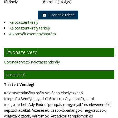
férőhely:
6 szoba (16 ágy)
Üzenet küldése
Kalotaszentkirály
Kalotaszentkirály térkép
A környék eseménynaptára
Útvonaltervező
Útvonaltervező Kalotaszentkirály
ismertető
Tisztelt Vendég!
Kalotaszentkirály!Erdély szivében elhelyezkedő
település(Bénffyhunyadtól 6 km-re) Olyan vidék, ahol
megismerheti Ady Endre "pompás magyarjait" és elevenen élő
népszokásaikat. Vízesések, cseppkőbarlangok, hegycsúcsok,
völgyzárógátak, várromok, Árpádkori templomok és