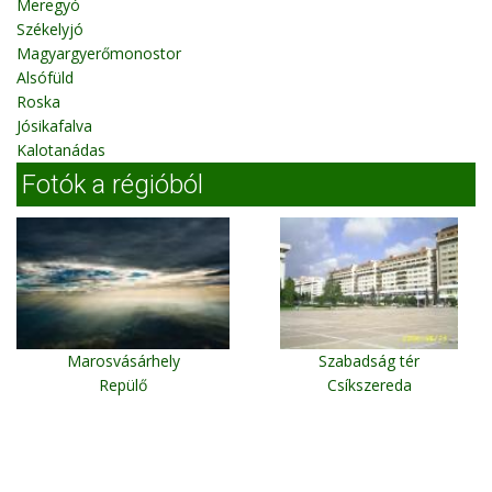
Meregyó
Székelyjó
Magyargyerőmonostor
Alsófüld
Roska
Jósikafalva
Kalotanádas
Fotók a régióból
Marosvásárhely
Szabadság tér
Repülő
Csíkszereda