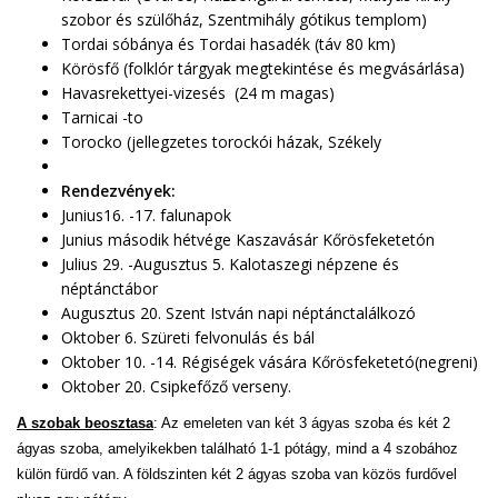
szobor és szülőház, Szentmihály gótikus templom)
Tordai sóbánya és Tordai hasadék (táv 80 km)
Körösfő (folklór tárgyak megtekintése és megvásárlása)
Havasrekettyei-vizesés (24 m magas)
Tarnicai -to
Torocko (jellegzetes torockói házak, Székely
Rendezvények:
Junius16. -17. falunapok
Junius második hétvége Kaszavásár Kőrösfeketetón
Julius 29. -Augusztus 5. Kalotaszegi népzene és
néptánctábor
Augusztus 20. Szent István napi néptánctalálkozó
Oktober 6. Szüreti felvonulás és bál
Oktober 10. -14. Régiségek vására Kőrösfeketetó(negreni)
Oktober 20. Csipkefőző verseny.
A szobak beosztasa
: Az emeleten van két 3 ágyas szoba és két 2
ágyas szoba, amelyikekben található 1-1 pótágy, mind a 4 szobához
külön fürdő van. A földszinten két 2 ágyas szoba van közös furdővel