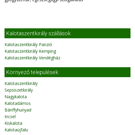
Kalotaszentkirály szállások
Kalotaszentkirály Panzió
Kalotaszentkirály Kemping
Kalotaszentkirály Vendégház
Környező települések
Kalotaszentkirály
Sepsiszetkirály
Nagykalota
Kalotadámos
Bánffyhunyad
Incsel
Kiskalota
Kalotaújfalu