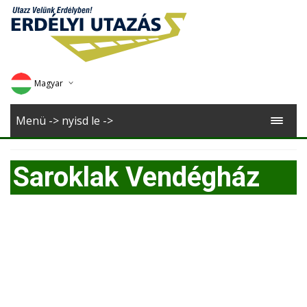
Magyar
Deutsch
Menü -> nyisd le ->
English
Saroklak Vendégház
Romana