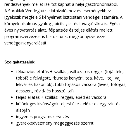
rendezvények mellet ízelítőt kaphat a helyi gasztronómiából.
A Saroklak Vendégház e látnivalókhoz és eseményekhez
igyekszik megfelelő kényelmet biztosítani vendégei számára. A
környék alkalmas gyalog-, bicilki-, si- és lovagtúrákra is. Egész
éves nyitvatartás alatt, félpanziós és teljes ellátás mellett
programszervezést is biztosítunk, megkönnyítve ezzel
vendégeink nyaralását.
Szolgaltatasaink:
félpanziós ellátás + szállás , változatos reggeli (tojásféle,
többféle felvágott, "bundás kenyér", tea, kávé, tej, vaj,
lekvár és hasonlók), több fogásos vacsora (leves, főfogás,
desszert, rövid- és hosszú ital)
teljes ellátás + szállás: reggeli, ebéd és vacsora
különleges kívánságok teljesítése - előzetes egyeztetés
alapján
ingyenes programszervezés
gyerekkedvezmény megeggyezés szerint