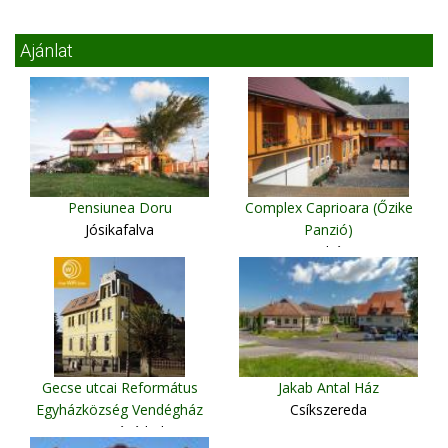
Ajánlat
Pensiunea Doru
Complex Caprioara (Őzike
Jósikafalva
Panzió)
Nagybánya
Gecse utcai Református
Jakab Antal Ház
Egyházközség Vendégház
Csíkszereda
Marosvásárhely