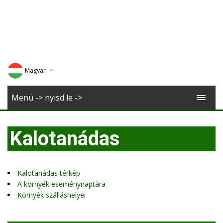
Magyar
Deutsch
Menü -> nyisd le ->
English
Kalotanádas
Romana
Kalotanádas térkép
A környék eseménynaptára
Környék szálláshelyei