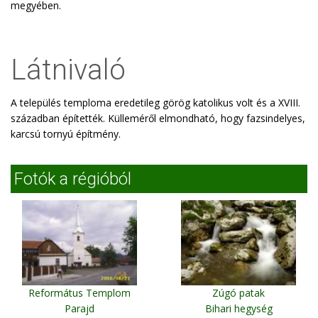
megyében.
Látnivaló
A település temploma eredetileg görög katolikus volt és a XVIII.
században építették. Külleméről elmondható, hogy fazsindelyes,
karcsú tornyú építmény.
Fotók a régióból
Református Templom
Zúgó patak
Parajd
Bihari hegység