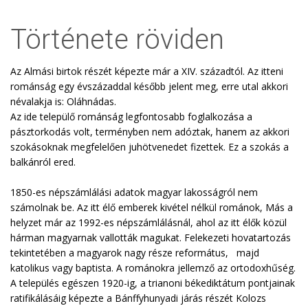
Története röviden
Az Almási birtok részét képezte már a XIV. századtól. Az itteni
románság egy évszázaddal később jelent meg, erre utal akkori
névalakja is: Oláhnádas.
Az ide települő románság legfontosabb foglalkozása a
pásztorkodás volt, terményben nem adóztak, hanem az akkori
szokásoknak megfelelően juhötvenedet fizettek. Ez a szokás a
balkánról ered.
1850-es népszámlálási adatok magyar lakosságról nem
számolnak be. Az itt élő emberek kivétel nélkül románok, Más a
helyzet már az 1992-es népszámlálásnál, ahol az itt élők közül
hárman magyarnak vallották magukat. Felekezeti hovatartozás
tekintetében a magyarok nagy része református, majd
katolikus vagy baptista. A románokra jellemző az ortodoxhűség.
A település egészen 1920-ig, a trianoni békediktátum pontjainak
ratifikálásáig képezte a Bánffyhunyadi járás részét Kolozs