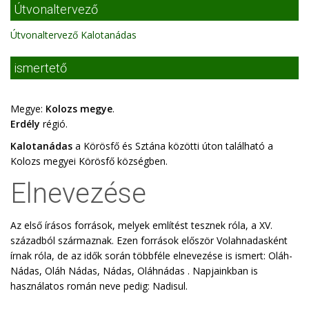
Útvonaltervező
Útvonaltervező Kalotanádas
ismertető
Megye:
Kolozs megye
.
Erdély
régió.
Kalotanádas
a Körösfő és Sztána közötti úton található a
Kolozs megyei Körösfő községben.
Elnevezése
Az első írásos források, melyek említést tesznek róla, a XV.
századból származnak. Ezen források először Volahnadasként
írnak róla, de az idők során többféle elnevezése is ismert: Oláh-
Nádas, Oláh Nádas, Nádas, Oláhnádas . Napjainkban is
használatos román neve pedig: Nadisul.