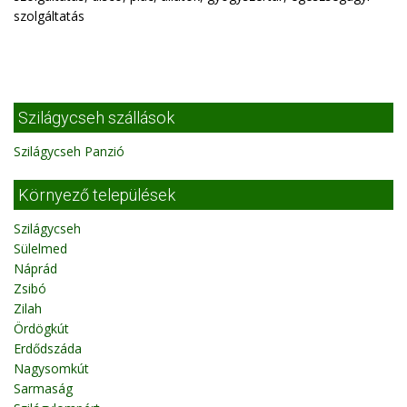
szolgáltatás
Szilágycseh szállások
Szilágycseh Panzió
Környező települések
Szilágycseh
Sülelmed
Náprád
Zsibó
Zilah
Ördögkút
Erdődszáda
Nagysomkút
Sarmaság