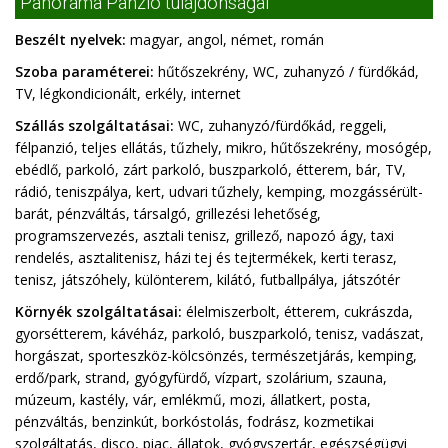
Panoráma Panzió tulajdonságai
Beszélt nyelvek:
magyar, angol, német, román
Szoba paraméterei:
hűtőszekrény, WC, zuhanyzó / fürdőkád,
TV, légkondicionált, erkély, internet
Szállás szolgáltatásai:
WC, zuhanyzó/fürdőkád, reggeli,
félpanzió, teljes ellátás, tűzhely, mikro, hűtőszekrény, mosógép,
ebédlő, parkoló, zárt parkoló, buszparkoló, étterem, bár, TV,
rádió, teniszpálya, kert, udvari tűzhely, kemping, mozgássérült-
barát, pénzváltás, társalgó, grillezési lehetőség,
programszervezés, asztali tenisz, grillező, napozó ágy, taxi
rendelés, asztalitenisz, házi tej és tejtermékek, kerti terasz,
tenisz, játszóhely, különterem, kilátó, futballpálya, játszótér
Környék szolgáltatásai:
élelmiszerbolt, étterem, cukrászda,
gyorsétterem, kávéház, parkoló, buszparkoló, tenisz, vadászat,
horgászat, sporteszköz-kölcsönzés, természetjárás, kemping,
erdő/park, strand, gyógyfürdő, vízpart, szolárium, szauna,
múzeum, kastély, vár, emlékmű, mozi, állatkert, posta,
pénzváltás, benzinkút, borkóstolás, fodrász, kozmetikai
szolgáltatás, disco, piac, állatok, gyógyszertár, egészségügyi