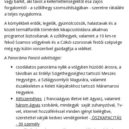
vagy bárkit, aki távol a kellemetlenségektől ésa zajos
forgalomtól - a szőlőhegy szomszédságában - szeretne rátalálni
a teljes nyugalomra.
A környékbeli erdők, legelők, gyümölcsösök, halastavak és a
közeli termálfürdők tömérdek kikapcsolódásra alkalmas
programot biztosítanak. A szőlőhegyek, valamint a 10 km-re
fekvő Szamos völgyének és a Czikói szorosnak festői szépsége
még egy külön vonzerővel gazdagítja a vidéket.
A Panoráma Panzió adottságai:
csodálatos panoráma nyílik a völgyben húzódó árosra, a
távolban az Erdélyi Szigethegységhez tartozó Meszes
Hegységre, a Szilágysomlyói Magurára, valamint
északkeleten a Keleti Kárpátokhoz tartozó Máramarosi
Hegyekre.
Kétszemélyes
( franciaágyas illetve két ágyas), valamint
három ágyas
szobáink, mindegyik saját zuhanyzóval, Tv-
vel, internet hozzáféréssel minden igényt kielégítve,
szeretettel várják kedves vendégeinket -
ÖSZKAPACITÁS
- 30 személy