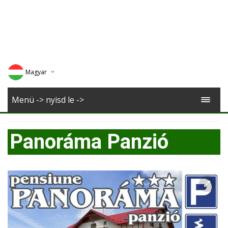
Magyar
Deutsch
Menü -> nyisd le ->
English
Panoráma Panzió
Romana