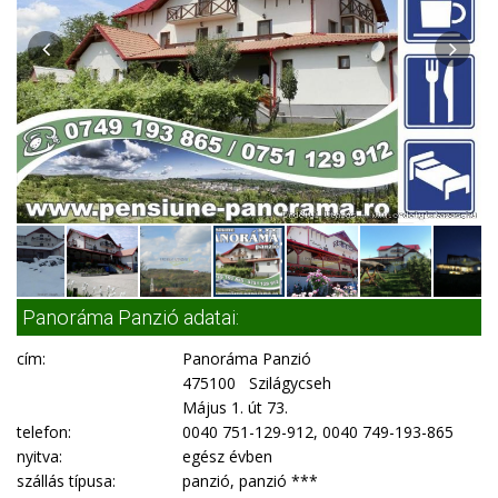
Panoráma Panzió adatai:
cím:
Panoráma Panzió
475100 Szilágycseh
Május 1. út 73.
telefon:
0040 751-129-912, 0040 749-193-865
nyitva:
egész évben
szállás típusa:
panzió, panzió ***