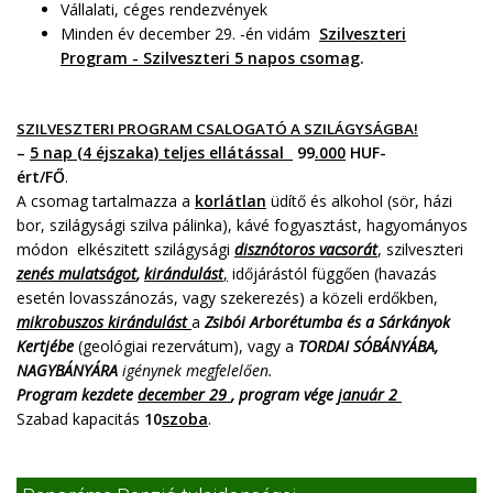
Vállalati, céges rendezvények
Minden év december 29. -én vidám
Szilveszteri
Program - Szilveszteri 5 napos csomag
.
SZILVESZTERI PROGRAM CSALOGATÓ A SZILÁGYSÁGBA!
–
5 nap (4 éjszaka) teljes ellátással
99
.000
HUF-
ért/FŐ
.
A csomag tartalmazza a
korlátlan
üdítő és alkohol (sör, házi
bor, szilágysági szilva pálinka), kávé fogyasztást, hagyományos
módon elkészitett szilágysági
disznótoros vacsorát
, szilveszteri
zenés mulatságot
,
kirándulást
,
időjárástól függően (havazás
esetén lovasszánozás, vagy szekerezés) a közeli erdőkben,
mikrobuszos kirándulást
a
Zsibói Arborétumba és a Sárkányok
Kertjébe
(geológiai rezervátum), vagy a
TORDAI SÓBÁNYÁBA,
NAGYBÁNYÁRA
igénynek megfelelően.
Program kezdete
december 29
, program vége
január 2
Szabad kapacitás
10
szoba
.