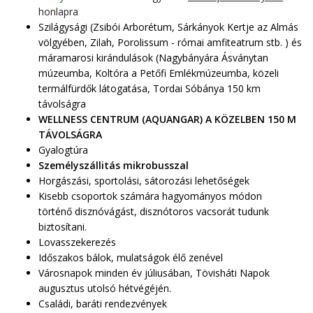
honlapra
Szilágysági (Zsibói Arborétum, Sárkányok Kertje az Almás
völgyében, Zilah, Porolissum - római amfiteatrum stb. ) és
máramarosi kirándulások (Nagybányára Ásványtan
múzeumba, Koltóra a Petőfi Emlékmúzeumba, közeli
termálfürdők látogatása, Tordai Sóbánya 150 km
távolságra
WELLNESS CENTRUM (AQUANGAR) A KÖZELBEN 150 M
TÁVOLSÁGRA
Gyalogtúra
Személyszállitás mikrobusszal
Horgászási, sportolási, sátorozási lehetőségek
Kisebb csoportok számára hagyományos módon
történő disznóvágást, disznótoros vacsorát tudunk
biztosítani.
Lovasszekerezés
Időszakos bálok, mulatságok élő zenével
Városnapok minden év júliusában, Tövisháti Napok
augusztus utolsó hétvégéjén.
Családi, baráti rendezvények