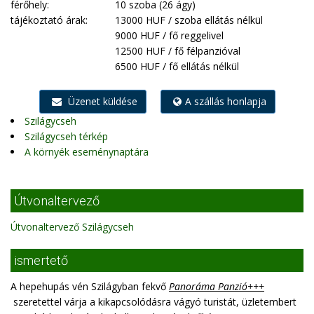
férőhely:
10 szoba (26 ágy)
tájékoztató árak:
13000 HUF / szoba ellátás nélkül
9000 HUF / fő reggelivel
12500 HUF / fő félpanzióval
6500 HUF / fő ellátás nélkül
Üzenet küldése
A szállás honlapja
Szilágycseh
Szilágycseh térkép
A környék eseménynaptára
Útvonaltervező
Útvonaltervező Szilágycseh
ismertető
A hepehupás vén Szilágyban fekvő
Panoráma Panzió+++
szeretettel várja a kikapcsolódásra vágyó turistát, üzletembert