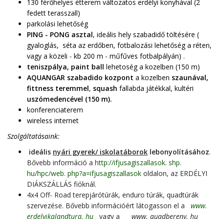
130 férőhelyes étterem változatos erdélyi konyhával (2
fedett terasszall)
parkolási lehetőség
PING - PONG asztal
, ideális hely szabadidő töltésére (
gyaloglás, séta az erdőben, fotbalozási lehetőség a réten,
vagy a közeli - kb 200 m - műfűves fotbalpályán) .
teniszpálya, paint ball
lehetoség a kozelben (150 m)
AQUANGAR szabadido kozpont
a kozelben
szaunával,
fittness teremmel
,
squash
fallabda játékkal, kultéri
uszómedencével (150 m).
konferenciaterem
wireless internet
Szolgáltatásaink:
ideális
nyári gyerek/ iskolatáborok
lebonyolításához
.
Bővebb információ a
http://ifjusagiszallasok. shp.
hu/hpc/web. php?a=ifjusagiszallasok
oldalon, az ERDÉLYI
DIÁKSZÁLLÁS fióknál.
4x4 Off- Road terepjárótúrák, enduro túrák, quadtúrák
szervezése. Bővebb információért látogasson el a
www.
erdelyikalandtura. hu
vagy a
www.
quadbereny. hu