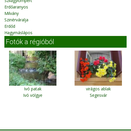
Szilágylompért
Erdőaranyos
Milvány
Szinérváralja
Erdőd
Hagymáslápos
Fotók a régióból
Ivó patak
virágos ablak
Ivó völgye
Segesvár