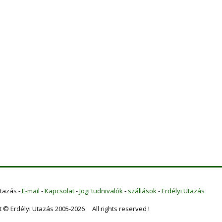
Utazás -
E-mail
-
Kapcsolat
-
Jogi tudnivalók
-
szállások
-
Erdélyi Utazás
t © Erdélyi Utazás 2005-2026 All rights reserved !