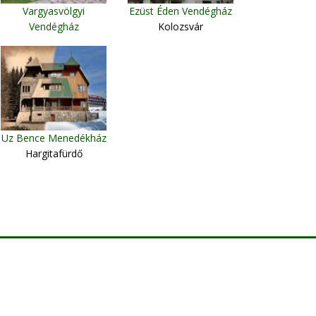
Vargyasvölgyi
Ezüst Éden Vendégház
Vendégház
Kolozsvár
Vargyas
Uz Bence Menedékház
Hargitafürdő