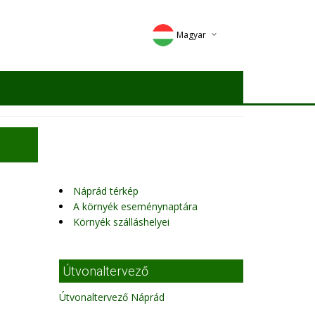
Magyar
Deutsch
English
Romana
Náprád térkép
A környék eseménynaptára
Környék szálláshelyei
Útvonaltervező
Útvonaltervező Náprád