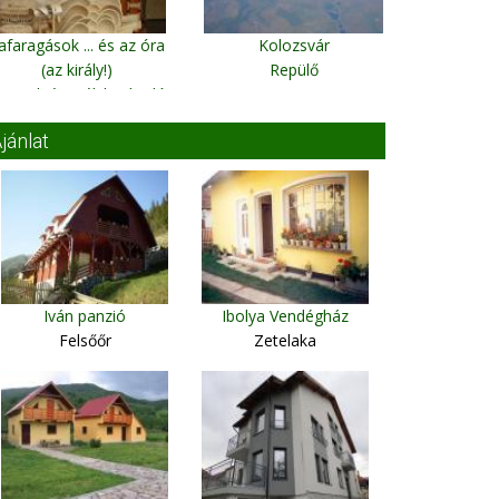
afaragások ... és az óra
Kolozsvár
(az király!)
Repülő
orond, út széli kirakodó
jánlat
Iván panzió
Ibolya Vendégház
Felsőőr
Zetelaka