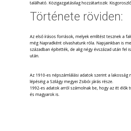
található. Közigazgatásilag hozzátartozik: Kisgoros
Története röviden:
Az első írásos források, melyek említést tesznek a f
még Napradként olvashatunk róla. Napjainkban is megte
században építették, de alig négy évszázad után fel 
után.
Az 1910-es népszámlálási adatok szerint a lakosság 
lépéséig a Szilágy megyei Zsibói járás része.
1992-es adatok arról számolnak be, hogy az itt élők
és magyarok is.