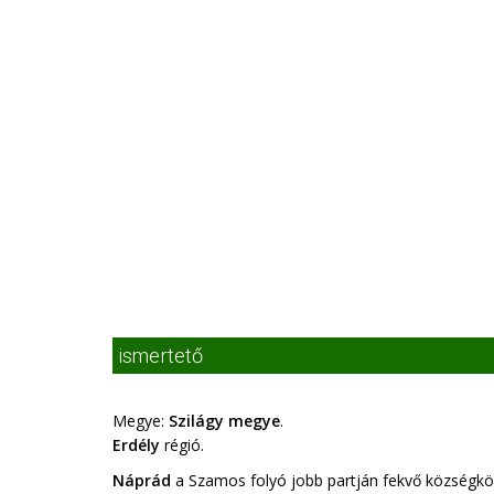
ismertető
Megye:
Szilágy megye
.
Erdély
régió.
Náprád
a Szamos folyó jobb partján fekvő községkö