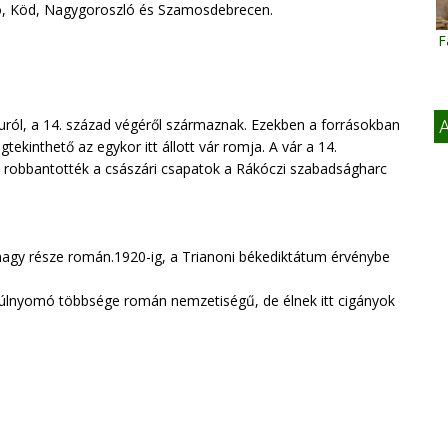
zló, Köd, Nagygoroszló és Szamosdebrecen.
F
K
aluról, a 14. század végéről származnak. Ezekben a forrásokban
A
kinthető az egykor itt állott vár romja. A vár a 14.
is robbantotték a császári csapatok a Rákóczi szabadságharc
nagy része román.1920-ig, a Trianoni békediktátum érvénybe
 túlnyomó többsége román nemzetiségű, de élnek itt cigányok