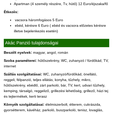
Apartman (4 személy részére, Tv, hütő) 12 Euro/éjszaka/fő
Étkezés:
vacsora háromfogásos 5 Euro
ebéd, kérésre 6 Euro ( ebéd és vacsora előzetes kérésre
illetve bejelenkezés esetén)
Akác Panzió tulajdonságai
Beszélt nyelvek:
magyar, angol, román
Szoba paraméterei:
hűtőszekrény, WC, zuhanyzó / fürdőkád, TV,
internet
Szállás szolgáltatásai:
WC, zuhanyzó/fürdőkád, önellátó,
reggeli, félpanzió, teljes ellátás, konyha, tűzhely, mikro,
hűtőszekrény, ebédlő, zárt parkoló, bár, TV, kert, udvari tűzhely,
kemping, társalgó, reggeliző, grillezési lehetőség, grillező, házi tej
és tejtermékek, kerti terasz
Környék szolgáltatásai:
élelmiszerbolt, étterem, cukrászda,
gyorsétterem, kávéház, parkoló, buszparkoló, tenisz, lovaglás,