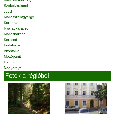
Marosszentkirály
Székelykakasd
Jedd
Marosszentgyörgy
Koronka
Nyárádkarácson
Marosbárdos
Kercsed
Fintaháza
Ákosfalva
Mezőpanit
Harcó
Nagyernye
Fotók a régióból