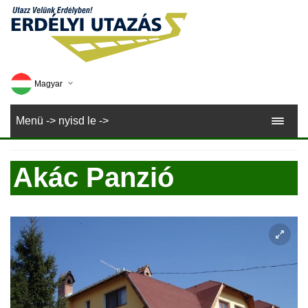
Magyar
Deutsch
Menü -> nyisd le ->
English
Akác Panzió
Romana