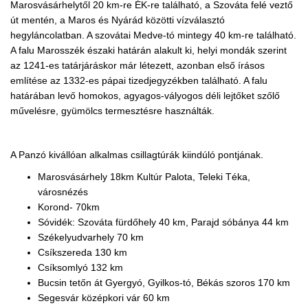
Marosvásárhelytől 20 km-re ÉK-re található, a Szováta felé veztő
út mentén, a Maros és Nyárád közötti vízválasztó
hegyláncolatban. A szovátai Medve-tó mintegy 40 km-re található.
A falu Marosszék északi határán alakult ki, helyi mondák szerint
az 1241-es tatárjáráskor már létezett, azonban első írásos
említése az 1332-es pápai tizedjegyzékben található. A falu
határában levő homokos, agyagos-vályogos déli lejtőket szőlő
művelésre, gyümölcs termesztésre használták.
A Panzó kivállóan alkalmas csillagtúrák kiindúló pontjának.
Marosvásárhely 18km Kultúr Palota, Teleki Téka,
városnézés
Korond- 70km
Sóvidék: Szováta fürdőhely 40 km, Parajd sóbánya 44 km
Székelyudvarhely 70 km
Csíkszereda 130 km
Csíksomlyó 132 km
Bucsin tetőn át Gyergyó, Gyilkos-tó, Békás szoros 170 km
Segesvár középkori vár 60 km