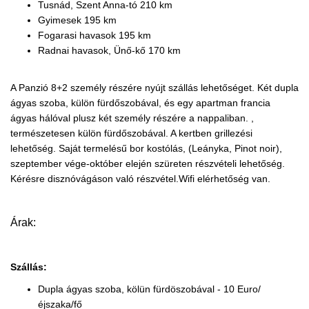
Tusnád, Szent Anna-tó 210 km
Gyimesek 195 km
Fogarasi havasok 195 km
Radnai havasok, Ünő-kő 170 km
A Panzió 8+2 személy részére nyújt szállás lehetőséget. Két dupla
ágyas szoba, külön fürdőszobával, és egy apartman francia
ágyas hálóval plusz két személy részére a nappaliban. ,
természetesen külön fürdőszobával. A kertben grillezési
lehetőség. Saját termelésű bor kostólás, (Leányka, Pinot noir),
szeptember vége-október elején szüreten részvételi lehetőség.
Kérésre disznóvágáson való részvétel.Wifi elérhetőség van.
Árak:
Szállás:
Dupla ágyas szoba, kölün fürdöszobával - 10 Euro/
éjszaka/fő