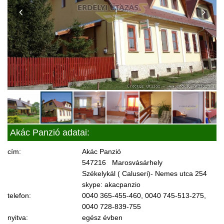
Akác Panzió adatai:
cím:
Akác Panzió
547216 Marosvásárhely
Székelykál ( Caluseri)- Nemes utca 254
skype: akacpanzio
telefon:
0040 365-455-460, 0040 745-513-275,
0040 728-839-755
nyitva:
egész évben