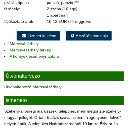
szállás típusa:
panzió, panzió ***
férőhely:
2 szoba (10 ágy)
1 apartman
tájékoztató árak:
10-12 EUR / fő reggelivel
Üzenet küldése
A szállás honlapja
Marosvásárhely
Marosvásárhely térkép
A környék eseménynaptára
Útvonaltervező
Útvonaltervező Marosvásárhely
ismertető
Székelykál ősrégi marosszéki település, mely megőrizte székely-
magyar jellegét. Orbán Balázs szavai szerint "regényesen fekvő"
helyen épült. A település Nyárádszeredától 19 km-re ÉNy-ra és